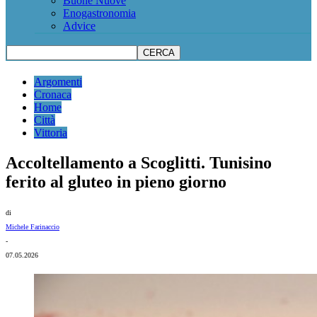
Buone Nuove
Enogastronomia
Advice
Argomenti
Cronaca
Home
Città
Vittoria
Accoltellamento a Scoglitti. Tunisino
ferito al gluteo in pieno giorno
di
Michele Farinaccio
-
07.05.2026