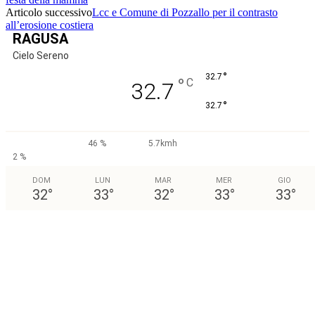
Articolo successivo
Lcc e Comune di Pozzallo per il contrasto
all’erosione costiera
RAGUSA
Cielo Sereno
°
32.7
°
C
32.7
°
32.7
46 %
5.7kmh
2 %
DOM
LUN
MAR
MER
GIO
32
°
33
°
32
°
33
°
33
°