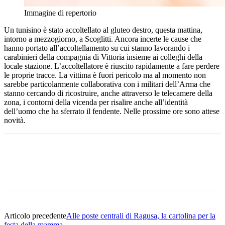
Immagine di repertorio
Un tunisino è stato accoltellato al gluteo destro, questa mattina,
intorno a mezzogiorno, a Scoglitti. Ancora incerte le cause che
hanno portato all’accoltellamento su cui stanno lavorando i
carabinieri della compagnia di Vittoria insieme ai colleghi della
locale stazione. L’accoltellatore è riuscito rapidamente a fare perdere
le proprie tracce. La vittima è fuori pericolo ma al momento non
sarebbe particolarmente collaborativa con i militari dell’Arma che
stanno cercando di ricostruire, anche attraverso le telecamere della
zona, i contorni della vicenda per risalire anche all’identità
dell’uomo che ha sferrato il fendente. Nelle prossime ore sono attese
novità.
Facebook
Twitter
Pinterest
WhatsApp
Articolo precedente
Alle poste centrali di Ragusa, la cartolina per la
festa della mamma