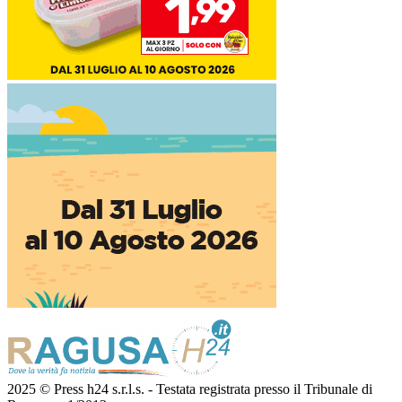
2025 © Press h24 s.r.l.s. - Testata registrata presso il Tribunale di