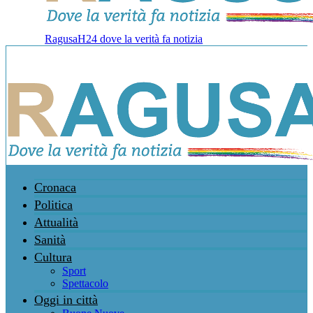
RagusaH24 dove la verità fa notizia
Cronaca
Politica
Attualità
Sanità
Cultura
Sport
Spettacolo
Oggi in città