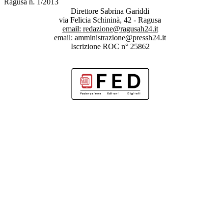
Ragusa n. 1/2013
Direttore Sabrina Gariddi
via Felicia Schininà, 42 - Ragusa
email:
redazione@ragusah24.it
email:
amministrazione@pressh24.it
Iscrizione ROC n° 25862