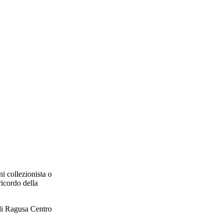
i collezionista o
ricordo della
o di Ragusa Centro