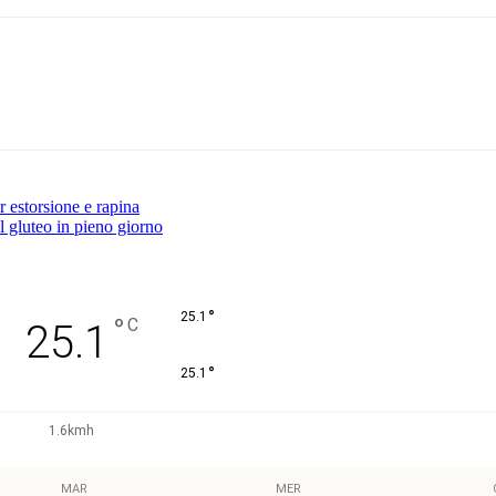
Pinterest
WhatsApp
r estorsione e rapina
al gluteo in pieno giorno
°
25.1
°
C
25.1
°
25.1
1.6kmh
MAR
MER