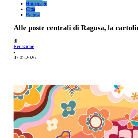
Homepage
Città
Ragusa
Alle poste centrali di Ragusa, la carto
di
Redazione
-
07.05.2026
Facebook
Twitter
Pinterest
WhatsA