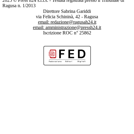
2025 © Press h24 s.r.l.s. - Testata registrata presso il Tribunale di
Ragusa n. 1/2013
Direttore Sabrina Gariddi
via Felicia Schininà, 42 - Ragusa
email:
redazione@ragusah24.it
email:
amministrazione@pressh24.it
Iscrizione ROC n° 25862