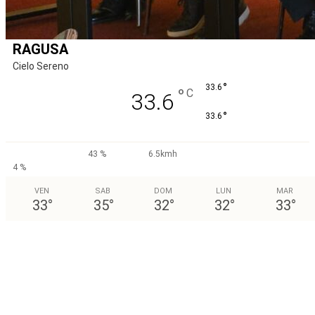
RAGUSA
Cielo Sereno
°
33.6
°
C
33.6
°
33.6
43 %
6.5kmh
4 %
VEN
SAB
DOM
LUN
MAR
33
°
35
°
32
°
32
°
33
°