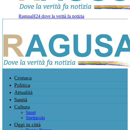
RagusaH24 dove la verità fa notizia
Cronaca
Politica
Attualità
Sanità
Cultura
Sport
Spettacolo
Oggi in città