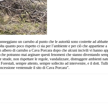
anneggiano un carrubo al punto che le autorità sono costrette ad abbatt
lta quanto poco rispetto ci sia per l’ambiente e per ciò che appartiene a t
 albero di carrubo a Cava Porcara dopo che alcuni incivili vi hanno app
lo che potranno mai arginare questi fenomeni che stanno diventando semp
 strade, non rispettare le regole, vandalizzare, distruggere ambienti nat
restali, sempre attento, sempre sollecito ad intervenire, e il dott. Tulli
oncessione ventennale il sito di Cava Porcara”.
Pinterest
WhatsApp