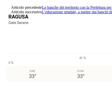
Articolo precedente
Le banche del territorio con la Prefettura per
Articolo successivo
L’educazione stradale, a partire dai banchi d
RAGUSA
Cielo Sereno
41 %
0 %
SAB
DOM
33
°
33
°