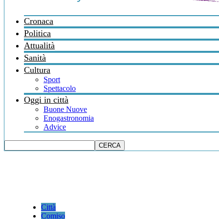
Cronaca
Politica
Attualità
Sanità
Cultura
Sport
Spettacolo
Oggi in città
Buone Nuove
Enogastronomia
Advice
Città
Comiso