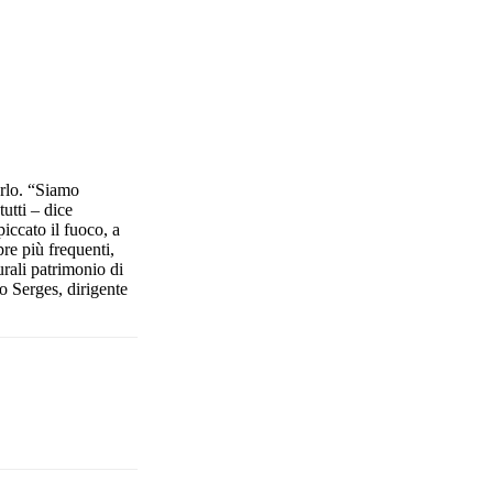
erlo. “Siamo
utti – dice
iccato il fuoco, a
re più frequenti,
urali patrimonio di
o Serges, dirigente