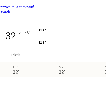
 prevenire la criminalità
i scuola
°
32.1
°
C
32.1
°
32.1
4.4kmh
LUN
MAR
32
°
32
°