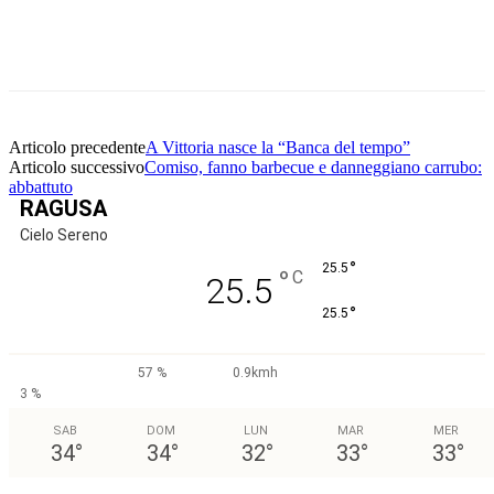
Facebook
Twitter
Pinterest
WhatsApp
Articolo precedente
A Vittoria nasce la “Banca del tempo”
Articolo successivo
Comiso, fanno barbecue e danneggiano carrubo:
abbattuto
RAGUSA
Cielo Sereno
°
25.5
°
C
25.5
°
25.5
57 %
0.9kmh
3 %
SAB
DOM
LUN
MAR
MER
34
°
34
°
32
°
33
°
33
°