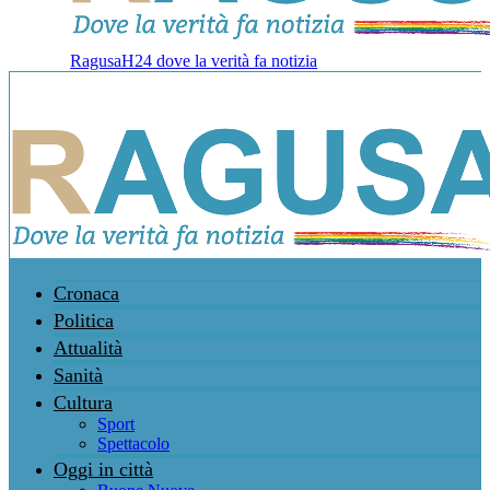
RagusaH24 dove la verità fa notizia
Cronaca
Politica
Attualità
Sanità
Cultura
Sport
Spettacolo
Oggi in città