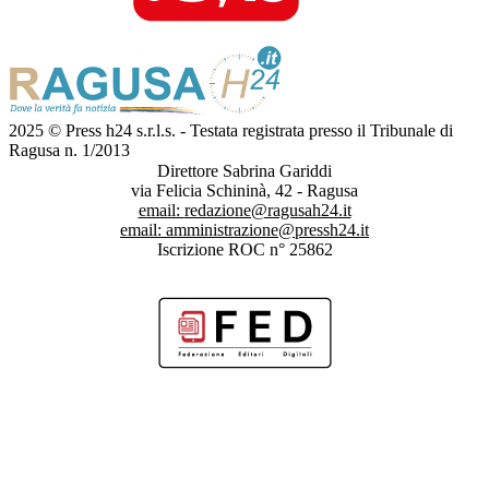
2025 © Press h24 s.r.l.s. - Testata registrata presso il Tribunale di
Ragusa n. 1/2013
Direttore Sabrina Gariddi
via Felicia Schininà, 42 - Ragusa
email:
redazione@ragusah24.it
email:
amministrazione@pressh24.it
Iscrizione ROC n° 25862