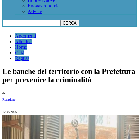
Buone Nuove
Enogastronomia
Advice
Argomenti
Attualità
Home
Città
Ragusa
Le banche del territorio con la Prefettura
per prevenire la criminalità
di
Redazione
-
12.05.2026