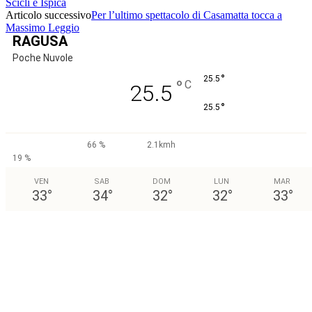
Scicli e Ispica
Articolo successivo
Per l’ultimo spettacolo di Casamatta tocca a
Massimo Leggio
RAGUSA
Poche Nuvole
°
25.5
°
C
25.5
°
25.5
66 %
2.1kmh
19 %
VEN
SAB
DOM
LUN
MAR
33
°
34
°
32
°
32
°
33
°