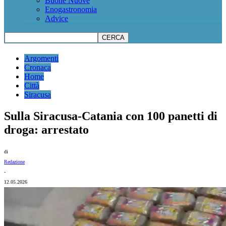
Buone Nuove
Enogastronomia
Advice
Argomenti
Cronaca
Home
Città
Siracusa
Sulla Siracusa-Catania con 100 panetti di
droga: arrestato
di
Redazione
-
12.05.2026