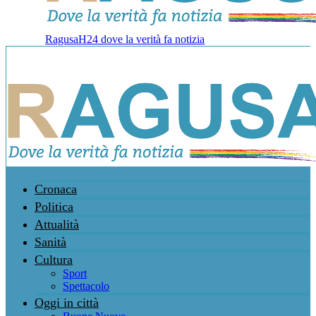
RagusaH24 dove la verità fa notizia
Cronaca
Politica
Attualità
Sanità
Cultura
Sport
Spettacolo
Oggi in città