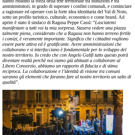
hanno ribadito la forza della rete territoriale tra istituzioni e tra
amministratori, in grado di superare i confini comunali, e cominciare
a ragionare ed operare con la forte idea identitaria del Val di Noto,
sotto un profilo turistico, culturale, economico e come brand. Ad
aprire è stato il sindaco di Ragusa Peppe Cassì: “
Lasciatemi
manifestare a tutti voi la mia sorpresa. Stasera vedere una piazza
talmente piena, considerato che a Ragusa non hanno terreno fertile
i comizi, è veramente importante. Significa che i cittadini vogliono
essere parte attiva ed è gratificante. Avere amministrazioni che
collaborano e si interfacciano è fondamentale per lo sviluppo del
nostro territorio. Io credo che con Angelo Galifi tutto questo potrà
diventare realtà perchè noi siamo già abituati a collaborare al
Libero Consorzio, abbiamo un rapporto di fiducia e di stima
reciproca. La collaborazione e l’identità di visione tra comuni
saranno gli elementi che faranno fare al nostro territorio un salto di
qualità
”.