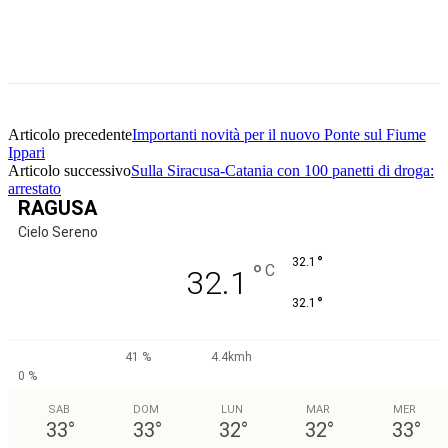
Facebook
Twitter
Pinterest
WhatsApp
Articolo precedente
Importanti novità per il nuovo Ponte sul Fiume
Ippari
Articolo successivo
Sulla Siracusa-Catania con 100 panetti di droga:
arrestato
RAGUSA
Cielo Sereno
°
32.1
°
C
32.1
°
32.1
41 %
4.4kmh
0 %
SAB
DOM
LUN
MAR
MER
33
°
33
°
32
°
32
°
33
°