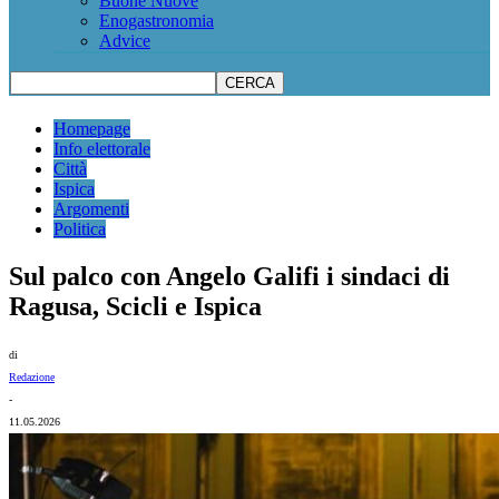
Buone Nuove
Enogastronomia
Advice
Homepage
Info elettorale
Città
Ispica
Argomenti
Politica
Sul palco con Angelo Galifi i sindaci di
Ragusa, Scicli e Ispica
di
Redazione
-
11.05.2026