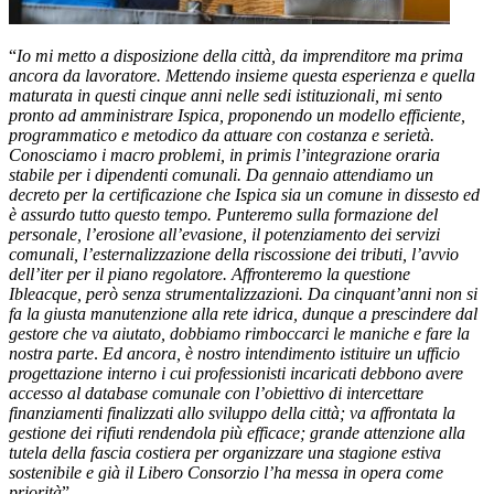
“
Io mi metto a disposizione della città, da imprenditore ma prima
ancora da lavoratore. Mettendo insieme questa esperienza e quella
maturata in questi cinque anni nelle sedi istituzionali, mi sento
pronto ad amministrare Ispica, proponendo un modello efficiente,
programmatico e metodico da attuare con costanza e serietà.
Conosciamo i macro problemi, in primis l’integrazione oraria
stabile per i dipendenti comunali. Da gennaio attendiamo un
decreto per la certificazione che Ispica sia un comune in dissesto ed
è assurdo tutto questo tempo. Punteremo sulla formazione del
personale, l’erosione all’evasione, il potenziamento dei servizi
comunali, l’esternalizzazione della riscossione dei tributi, l’avvio
dell’iter per il piano regolatore. Affronteremo la questione
Ibleacque, però senza strumentalizzazioni. Da cinquant’anni non si
fa la giusta manutenzione alla rete idrica, dunque a prescindere dal
gestore che va aiutato, dobbiamo rimboccarci le maniche e fare la
nostra parte
.
Ed ancora, è nostro intendimento istituire un ufficio
progettazione interno i cui professionisti incaricati
debbono avere
accesso al database comunale con l’obiettivo di intercettare
finanziamenti finalizzati allo sviluppo della città; va affrontata la
gestione dei rifiuti rendendola più efficace; grande attenzione alla
tutela della fascia costiera per organizzare una stagione estiva
sostenibile e già il Libero Consorzio l’ha messa in opera come
priorità
”.