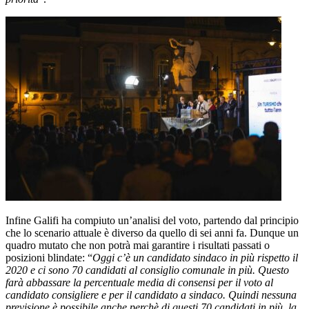
Infine Galifi ha compiuto un’analisi del voto, partendo dal principio
che lo scenario attuale è diverso da quello di sei anni fa. Dunque un
quadro mutato che non potrà mai garantire i risultati passati o
posizioni blindate: “
Oggi c’è un candidato sindaco in più rispetto il
2020 e ci sono 70 candidati al consiglio comunale in più. Questo
farà abbassare la percentuale media di consensi per il voto al
candidato consigliere e per il candidato a sindaco. Quindi nessuna
previsione è possibile anche perchè di questi 70 candidati in più, la