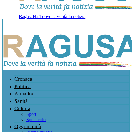
RagusaH24 dove la verità fa notizia
Cronaca
Politica
Attualità
Sanità
Cultura
Sport
Spettacolo
Oggi in città