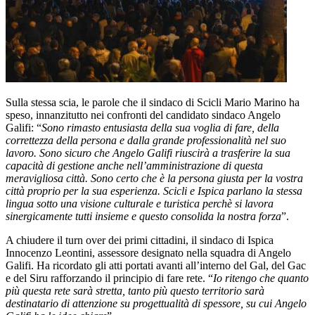
Sulla stessa scia, le parole che il sindaco di Scicli Mario Marino ha
speso, innanzitutto nei confronti del candidato sindaco Angelo
Galifi: “
Sono rimasto entusiasta della sua voglia di fare, della
correttezza della persona e dalla grande professionalità nel suo
lavoro. Sono sicuro che Angelo Galifi riuscirà a trasferire la sua
capacità di gestione anche nell’amministrazione di questa
meravigliosa città. Sono certo che è la persona giusta per la vostra
città proprio per la sua esperienza. Scicli e Ispica parlano la stessa
lingua sotto una visione culturale e turistica perchè si lavora
sinergicamente tutti insieme e questo consolida la nostra forza
”.
A chiudere il turn over dei primi cittadini, il sindaco di Ispica
Innocenzo Leontini, assessore designato nella squadra di Angelo
Galifi. Ha ricordato gli atti portati avanti all’interno del Gal, del Gac
e del Siru rafforzando il principio di fare rete. “
Io ritengo che quanto
più questa rete sarà stretta, tanto più questo territorio sarà
destinatario di attenzione su progettualità di spessore, su cui Angelo