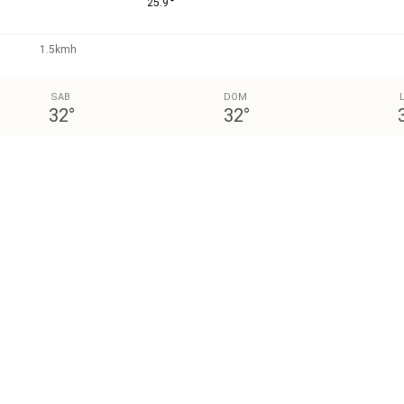
°
25.9
1.5kmh
SAB
DOM
32
°
32
°