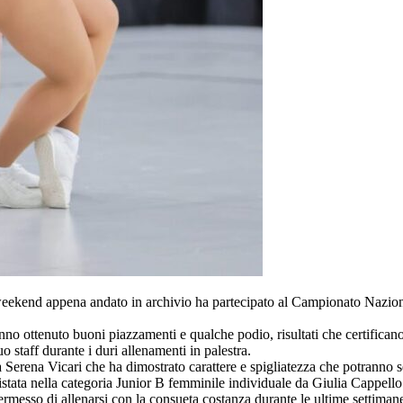
weekend appena andato in archivio ha partecipato al Campionato Nazio
nno ottenuto buoni piazzamenti e qualche podio, risultati che certificano
o staff durante i duri allenamenti in palestra.
 Serena Vicari che ha dimostrato carattere e spigliatezza che potranno se
stata nella categoria Junior B femminile individuale da Giulia Cappell
ermesso di allenarsi con la consueta costanza durante le ultime settiman