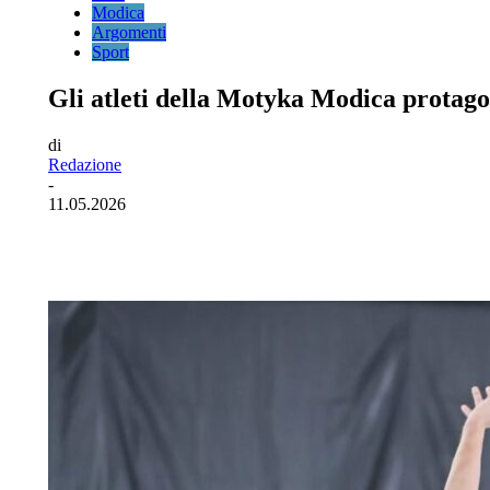
Modica
Argomenti
Sport
Gli atleti della Motyka Modica protago
di
Redazione
-
11.05.2026
Facebook
Twitter
Pinterest
WhatsA