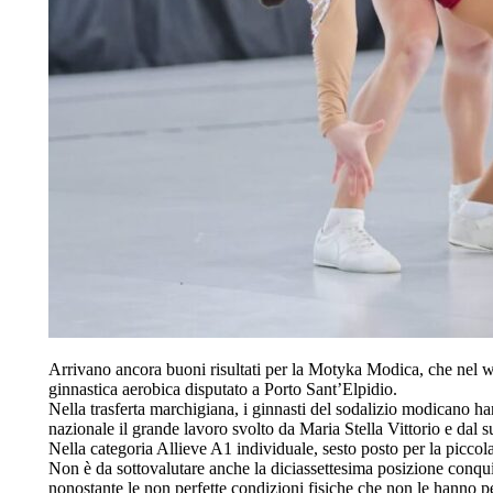
Arrivano ancora buoni risultati per la Motyka Modica, che nel 
ginnastica aerobica disputato a Porto Sant’Elpidio.
Nella trasferta marchigiana, i ginnasti del sodalizio modicano ha
nazionale il grande lavoro svolto da Maria Stella Vittorio e dal su
Nella categoria Allieve A1 individuale, sesto posto per la piccola
Non è da sottovalutare anche la diciassettesima posizione conqui
nonostante le non perfette condizioni fisiche che non le hanno p