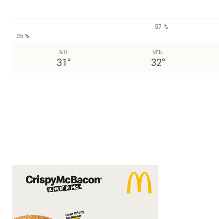
57 %
35 %
GIO
VEN
31
°
32
°