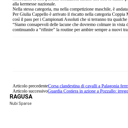
alla kermesse nazionale.
Nella stessa categoria, ma nella competizione maschile, è andat
Per Giulia Cappello è arrivato il riscatto nella categoria Coppi
così il pass per i Campionati Assoluti che si terranno tra qualch
“Siamo consapevoli delle lacune che dovremo colmare in vista deg
continuando a “rifinire” la routine per ambire sempre a nuovi tr
Share
Facebook
Twitter
Articolo precedente
Corsa clandestina di cavalli a Palagonia ferm
Articolo successivo
Guardia Costiera in azione a Pozzallo: irregola
RAGUSA
Nubi Sparse