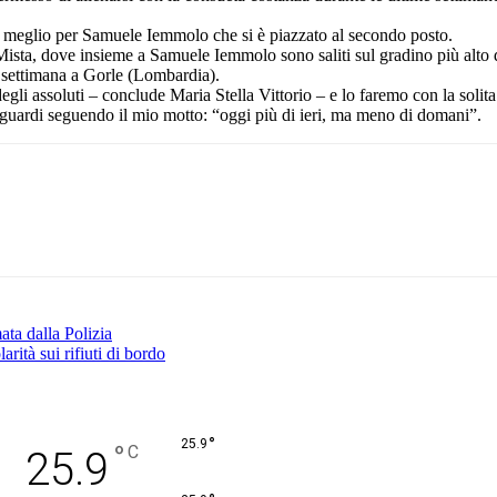
a meglio per Samuele Iemmolo che si è piazzato al secondo posto.
a Mista, dove insieme a Samuele Iemmolo sono saliti sul gradino più alto
e settimana a Gorle (Lombardia).
li assoluti – conclude Maria Stella Vittorio – e lo faremo con la solit
aguardi seguendo il mio motto: “oggi più di ieri, ma meno di domani”.
Pinterest
WhatsApp
ata dalla Polizia
rità sui rifiuti di bordo
°
25.9
°
C
25.9