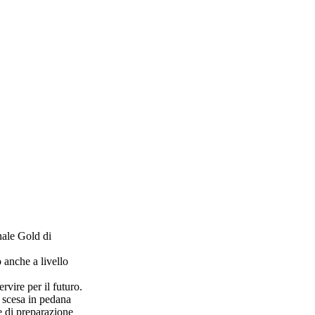
nale Gold di
 anche a livello
rvire per il futuro.
o scesa in pedana
e di preparazione