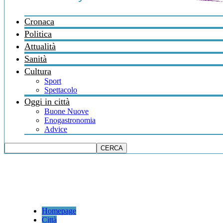
Cronaca
Politica
Attualità
Sanità
Cultura
Sport
Spettacolo
Oggi in città
Buone Nuove
Enogastronomia
Advice
Homepage
Città