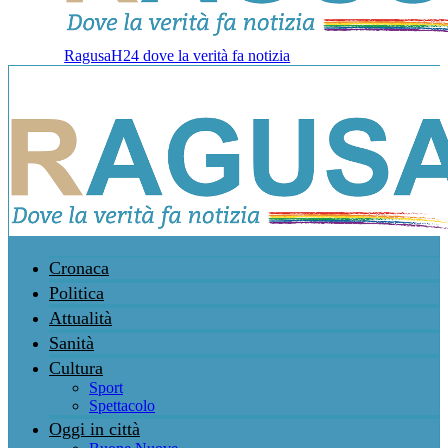
RagusaH24 dove la verità fa notizia
Cronaca
Politica
Attualità
Sanità
Cultura
Sport
Spettacolo
Oggi in città