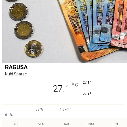
RAGUSA
Nubi Sparse
°
27.1
°
C
27.1
°
27.1
58 %
1.3kmh
61 %
GIO
VEN
SAB
DOM
LUN