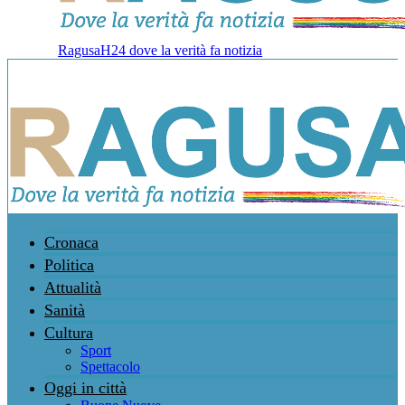
RagusaH24 dove la verità fa notizia
Cronaca
Politica
Attualità
Sanità
Cultura
Sport
Spettacolo
Oggi in città