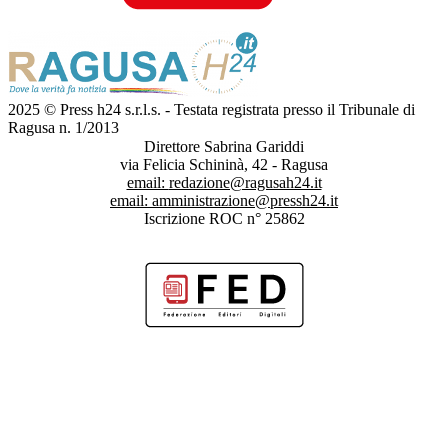
2025 © Press h24 s.r.l.s. - Testata registrata presso il Tribunale di
Ragusa n. 1/2013
Direttore Sabrina Gariddi
via Felicia Schininà, 42 - Ragusa
email:
redazione@ragusah24.it
email:
amministrazione@pressh24.it
Iscrizione ROC n° 25862