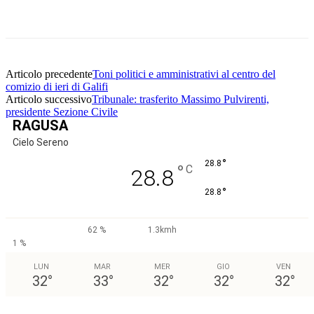
Facebook
Twitter
Pinterest
WhatsApp
Articolo precedente
Toni politici e amministrativi al centro del
comizio di ieri di Galifi
Articolo successivo
Tribunale: trasferito Massimo Pulvirenti,
presidente Sezione Civile
RAGUSA
Cielo Sereno
°
28.8
°
C
28.8
°
28.8
62 %
1.3kmh
1 %
LUN
MAR
MER
GIO
VEN
32
°
33
°
32
°
32
°
32
°