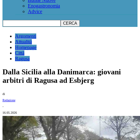
Buone Nuove
Enogastronomia
Advice
Argomenti
Attualità
Homepage
Città
Ragusa
Dalla Sicilia alla Danimarca: giovani
arbitri di Ragusa ad Esbjerg
di
Redazione
-
16.05.2026