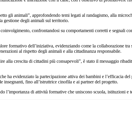
tto gli animali”, approfondendo temi legati al randagismo, alla microch
 gestione degli animali sul territorio.
 e coinvolgimento, confrontandosi su comportamenti corretti e segnali co
valore formativo dell’iniziativa, evidenziando come la collaborazione tra s
razioni al rispetto degli animali e alla cittadinanza responsabile.
re alla crescita di cittadini più consapevoli”, è stato il messaggio ribadi
he ha evidenziato la partecipazione attiva dei bambini e l’efficacia del
le insegnanti, fino all’istruttrice cinofila e ai partner del progetto.
o l’importanza di attività formative che uniscono scuola, istituzioni e te
Pinterest
WhatsApp