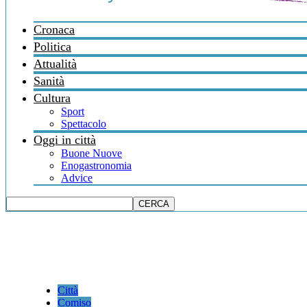
Cronaca
Politica
Attualità
Sanità
Cultura
Sport
Spettacolo
Oggi in città
Buone Nuove
Enogastronomia
Advice
Città
Comiso