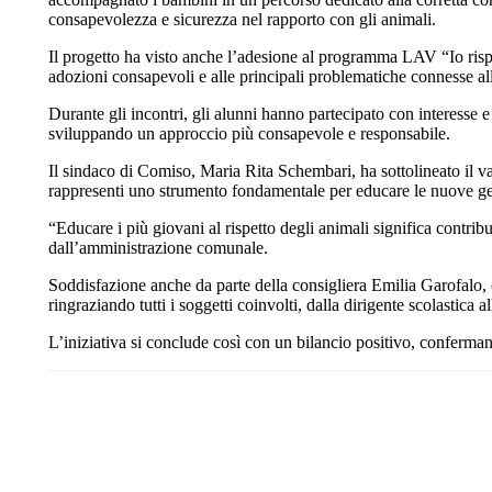
consapevolezza e sicurezza nel rapporto con gli animali.
Il progetto ha visto anche l’adesione al programma LAV “Io rispe
adozioni consapevoli e alle principali problematiche connesse alla
Durante gli incontri, gli alunni hanno partecipato con interesse
sviluppando un approccio più consapevole e responsabile.
Il sindaco di Comiso,
Maria Rita Schembari
, ha sottolineato il 
rappresenti uno strumento fondamentale per educare le nuove gene
“Educare i più giovani al rispetto degli animali significa contribui
dall’amministrazione comunale.
Soddisfazione anche da parte della consigliera Emilia Garofalo, c
ringraziando tutti i soggetti coinvolti, dalla dirigente scolastica al
L’iniziativa si conclude così con un bilancio positivo, confermand
Share
Facebook
Twitter