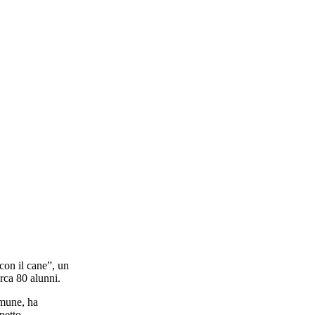
con il cane”, un
rca 80 alunni.
omune, ha
petto,