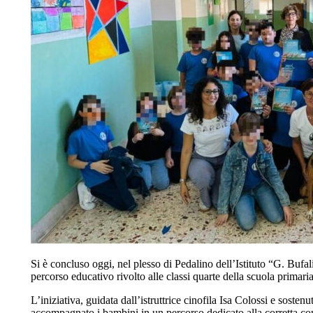
Si è concluso oggi, nel plesso di Pedalino dell’Istituto “G. Bufa
percorso educativo rivolto alle classi quarte della scuola primar
L’iniziativa, guidata dall’istruttrice cinofila Isa Colossi e sos
accompagnato i bambini in un percorso dedicato alla corretta com