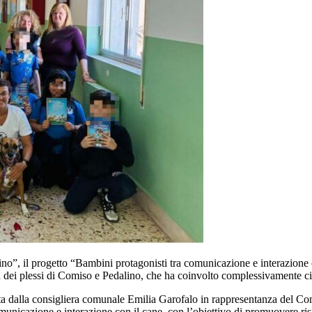
lino”, il progetto “Bambini protagonisti tra comunicazione e interazione 
ia dei plessi di Comiso e Pedalino, che ha coinvolto complessivamente ci
tenuta dalla consigliera comunale Emilia Garofalo in rappresentanza del C
unicazione e interazione con il cane, con l’obiettivo di promuovere ris