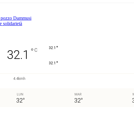
 il pozzo Dammusi
 solidarietà
°
32.1
°
C
32.1
°
32.1
4.4kmh
LUN
MAR
32
°
32
°