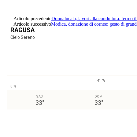
Articolo precedente
Donnalucata, lavori alla conduttura: fermo
Articolo successivo
Modica, donazione di cornee: gesto di grande
RAGUSA
Cielo Sereno
41 %
0 %
SAB
DOM
33
°
33
°