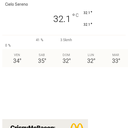
Cielo Sereno
°
32.1
°
C
32.1
°
32.1
41 %
3.5kmh
0 %
VEN
SAB
DOM
LUN
MAR
34
°
35
°
32
°
32
°
33
°