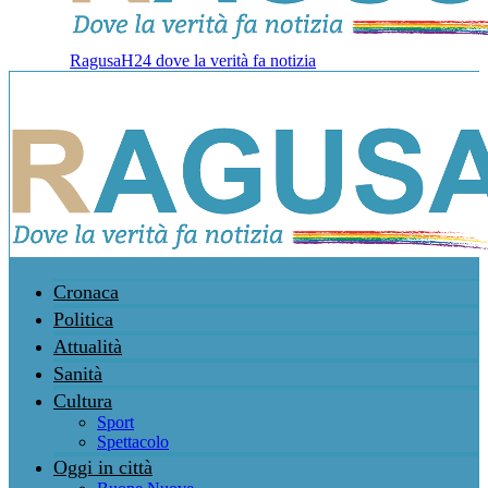
RagusaH24 dove la verità fa notizia
Cronaca
Politica
Attualità
Sanità
Cultura
Sport
Spettacolo
Oggi in città