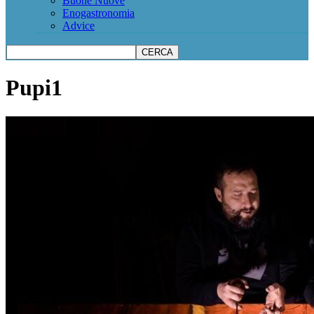
Buone Nuove
Enogastronomia
Advice
Pupi1