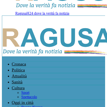
RagusaH24 dove la verità fa notizia
Cronaca
Politica
Attualità
Sanità
Cultura
Sport
Spettacolo
Oggi in città