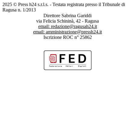
2025 © Press h24 s.r.l.s. - Testata registrata presso il Tribunale di
Ragusa n. 1/2013
Direttore Sabrina Gariddi
via Felicia Schininà, 42 - Ragusa
email:
redazione@ragusah24.it
email:
amministrazione@pressh24.it
Iscrizione ROC n° 25862