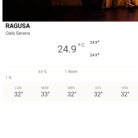
RAGUSA
Cielo Sereno
°
24.9
°
C
24.9
°
24.9
63 %
1.9kmh
1 %
LUN
MAR
MER
GIO
VEN
32
°
33
°
32
°
32
°
32
°