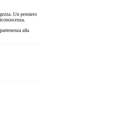
aggezza. Un pensiero
 riconoscenza.
ppartenenza alla