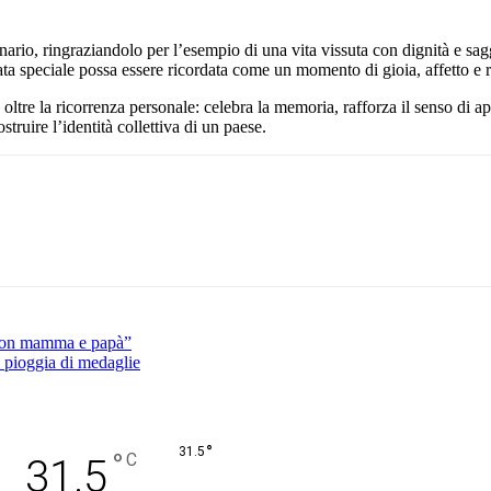
enario, ringraziandolo per l’esempio di una vita vissuta con dignità e s
rnata speciale possa essere ricordata come un momento di gioia, affetto e
ltre la ricorrenza personale: celebra la memoria, rafforza il senso di a
truire l’identità collettiva di un paese.
Pinterest
WhatsApp
a con mamma e papà”
: pioggia di medaglie
°
31.5
°
C
31.5