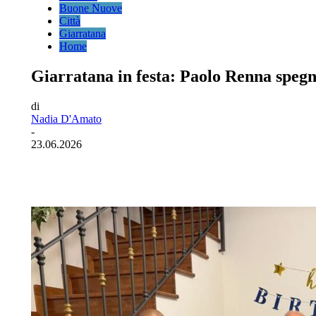
Buone Nuove
Città
Giarratana
Home
Giarratana in festa: Paolo Renna spegn
di
Nadia D'Amato
-
23.06.2026
Facebook
Twitter
Pinterest
WhatsA