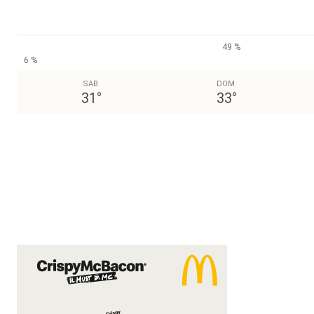
49 %
6 %
SAB
DOM
31
°
33
°