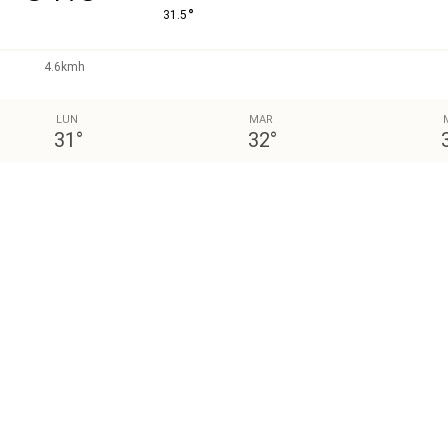
°
31.5
4.6kmh
LUN
MAR
31
°
32
°