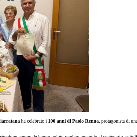
iarratana
ha celebrato i
100 anni di Paolo Renna
, protagonista di una
istrazione comunale hanno voluto rendere omaggio al centenario, sottoli