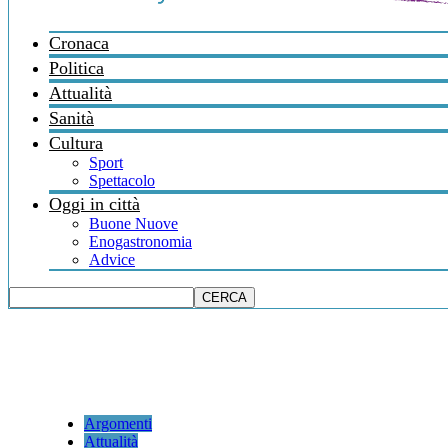
Cronaca
Politica
Attualità
Sanità
Cultura
Sport
Spettacolo
Oggi in città
Buone Nuove
Enogastronomia
Advice
Argomenti
Attualità