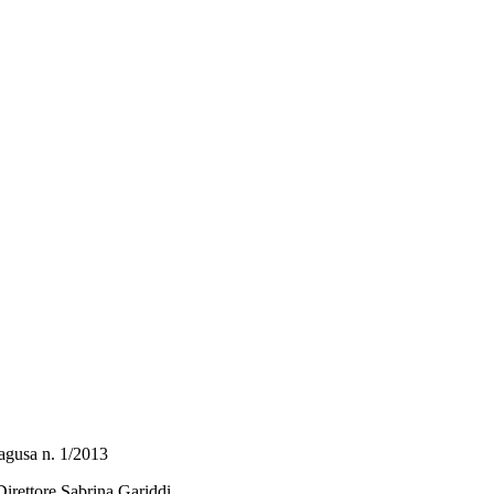
 Ragusa n. 1/2013
Direttore Sabrina Gariddi