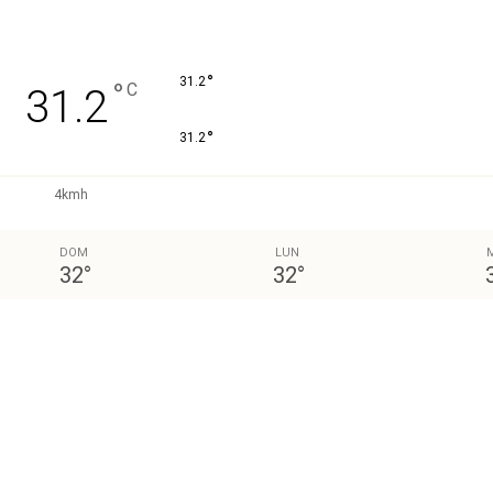
°
31.2
°
C
31.2
°
31.2
4kmh
DOM
LUN
32
°
32
°