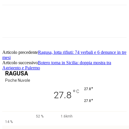
Facebook
Twitter
Pinterest
WhatsApp
Articolo precedente
Ragusa, lotta rifiuti: 74 verbali e 6 denunce in tre
mesi
Articolo successivo
Botero torna in Sicilia: doppia mostra tra
Agrigento e Palermo
RAGUSA
Poche Nuvole
°
27.8
°
C
27.8
°
27.8
52 %
1.6kmh
14 %