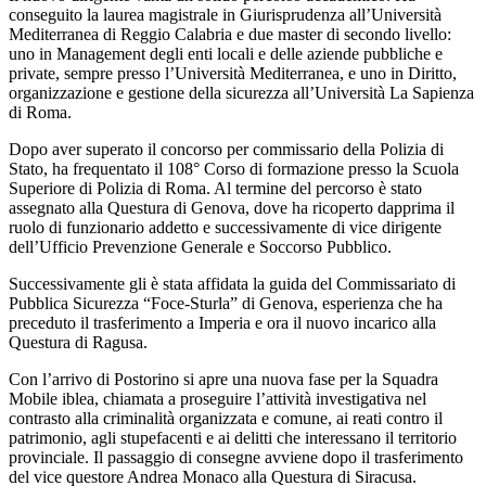
conseguito la laurea magistrale in Giurisprudenza all’Università
Mediterranea di Reggio Calabria e due master di secondo livello:
uno in Management degli enti locali e delle aziende pubbliche e
private, sempre presso l’Università Mediterranea, e uno in Diritto,
organizzazione e gestione della sicurezza all’Università La Sapienza
di Roma.
Dopo aver superato il concorso per commissario della Polizia di
Stato, ha frequentato il 108° Corso di formazione presso la Scuola
Superiore di Polizia di Roma. Al termine del percorso è stato
assegnato alla Questura di Genova, dove ha ricoperto dapprima il
ruolo di funzionario addetto e successivamente di vice dirigente
dell’Ufficio Prevenzione Generale e Soccorso Pubblico.
Successivamente gli è stata affidata la guida del Commissariato di
Pubblica Sicurezza “Foce-Sturla” di Genova, esperienza che ha
preceduto il trasferimento a Imperia e ora il nuovo incarico alla
Questura di Ragusa.
Con l’arrivo di Postorino si apre una nuova fase per la Squadra
Mobile iblea, chiamata a proseguire l’attività investigativa nel
contrasto alla criminalità organizzata e comune, ai reati contro il
patrimonio, agli stupefacenti e ai delitti che interessano il territorio
provinciale. Il passaggio di consegne avviene dopo il trasferimento
del vice questore Andrea Monaco alla Questura di Siracusa.