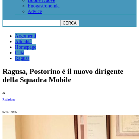
Buone Nuove
Enogastronomia
Advice
Argomenti
Attualità
Homepage
Città
Ragusa
Ragusa, Postorino è il nuovo dirigente
della Squadra Mobile
di
Redazione
-
02.07.2026