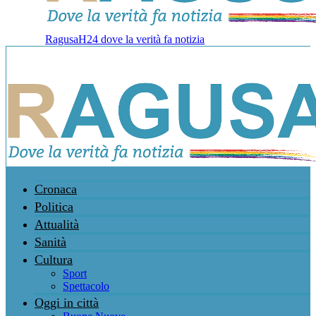
RagusaH24 dove la verità fa notizia
Cronaca
Politica
Attualità
Sanità
Cultura
Sport
Spettacolo
Oggi in città