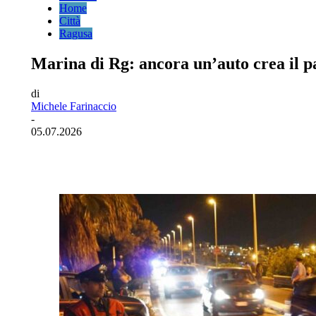
Home
Città
Ragusa
Marina di Rg: ancora un’auto crea il p
di
Michele Farinaccio
-
05.07.2026
Facebook
Twitter
Pinterest
WhatsA