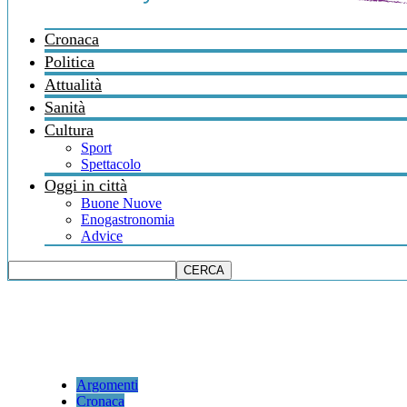
Cronaca
Politica
Attualità
Sanità
Cultura
Sport
Spettacolo
Oggi in città
Buone Nuove
Enogastronomia
Advice
Argomenti
Cronaca