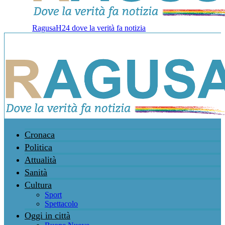
RagusaH24 dove la verità fa notizia
Cronaca
Politica
Attualità
Sanità
Cultura
Sport
Spettacolo
Oggi in città