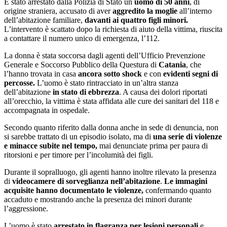
È stato arrestato dalla Polizia di Stato un
uomo di 50 anni
, di
origine straniera, accusato di aver
aggredito la moglie
all’interno
dell’abitazione familiare,
davanti ai quattro figli minori.
L’intervento è scattato dopo la richiesta di aiuto della vittima, riuscita
a contattare il numero unico di emergenza, l’112.
La donna è stata soccorsa dagli agenti dell’Ufficio Prevenzione
Generale e Soccorso Pubblico della Questura di
Catania
, che
l’hanno trovata in casa
ancora sotto shock
e con
evidenti segni di
percosse.
L’uomo è stato rintracciato in un’altra stanza
dell’abitazione
in stato di ebbrezza
. A causa dei dolori riportati
all’orecchio, la vittima è stata affidata alle cure dei sanitari del 118 e
accompagnata in ospedale.
Secondo quanto riferito dalla donna anche in sede di denuncia, non
si sarebbe trattato di un episodio isolato, ma di
una serie di violenze
e minacce subite nel tempo,
mai denunciate prima per paura di
ritorsioni e per timore per l’incolumità dei figli.
Durante il sopralluogo, gli agenti hanno inoltre rilevato la presenza
di
videocamere di sorveglianza nell’abitazione
.
Le immagini
acquisite hanno documentato le violenze,
confermando quanto
accaduto e mostrando anche la presenza dei minori durante
l’aggressione.
L’uomo è stato
arrestato in flagranza per lesioni personali
e