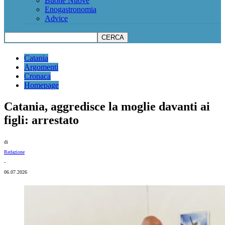
Buone Nuove
Enogastronomia
Advice
Catania
Argomenti
Cronaca
Homepage
Catania, aggredisce la moglie davanti ai
figli: arrestato
di
Redazione
-
06.07.2026