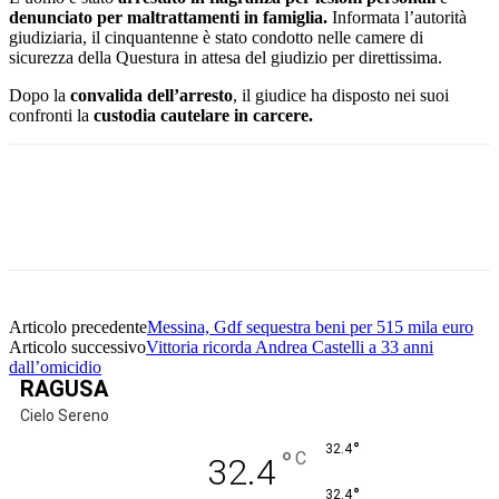
denunciato per maltrattamenti in famiglia.
Informata l’autorità
giudiziaria, il cinquantenne è stato condotto nelle camere di
sicurezza della Questura in attesa del giudizio per direttissima.
Dopo la
convalida dell’arresto
, il giudice ha disposto nei suoi
confronti la
custodia cautelare in carcere.
Facebook
Twitter
Pinterest
WhatsApp
Articolo precedente
Messina, Gdf sequestra beni per 515 mila euro
Articolo successivo
Vittoria ricorda Andrea Castelli a 33 anni
dall’omicidio
RAGUSA
Cielo Sereno
°
32.4
°
C
32.4
°
32.4