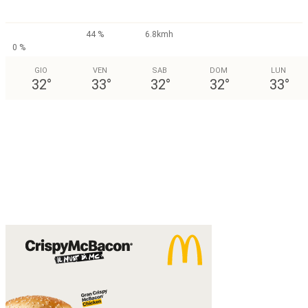
44 %
6.8kmh
0 %
GIO
VEN
SAB
DOM
LUN
32
°
33
°
32
°
32
°
33
°