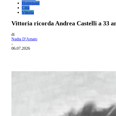
Homepage
Città
Vittoria
Vittoria ricorda Andrea Castelli a 33 a
di
Nadia D'Amato
-
06.07.2026
Facebook
Twitter
Pinterest
WhatsA