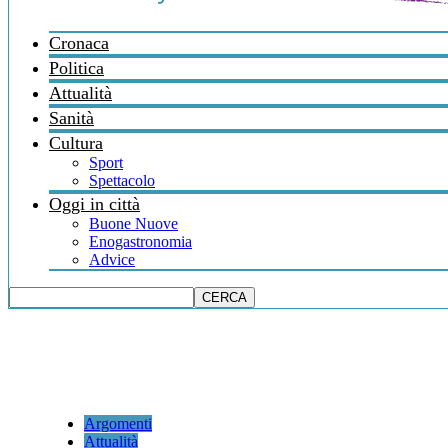
Cronaca
Politica
Attualità
Sanità
Cultura
Sport
Spettacolo
Oggi in città
Buone Nuove
Enogastronomia
Advice
Argomenti
Attualità