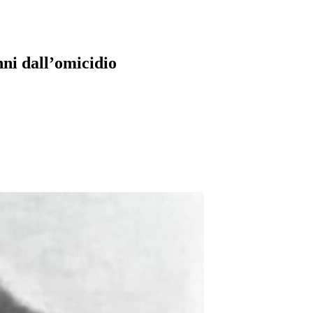
nni dall’omicidio
pp