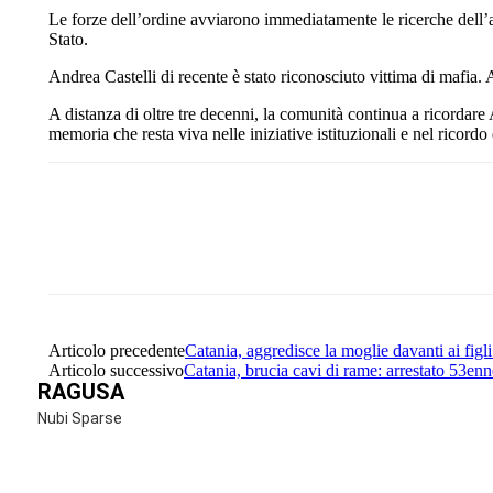
Le forze dell’ordine avviarono immediatamente le ricerche dell’a
Stato.
Andrea Castelli di recente è stato riconosciuto vittima di mafia. A 
A distanza di oltre tre decenni, la comunità continua a ricordare
memoria che resta viva nelle iniziative istituzionali e nel ricordo d
Share
Facebook
Twitter
Articolo precedente
Catania, aggredisce la moglie davanti ai figli
Articolo successivo
Catania, brucia cavi di rame: arrestato 53enn
RAGUSA
Nubi Sparse