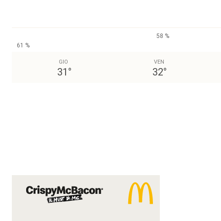
58 %
61 %
GIO
VEN
31
°
32
°