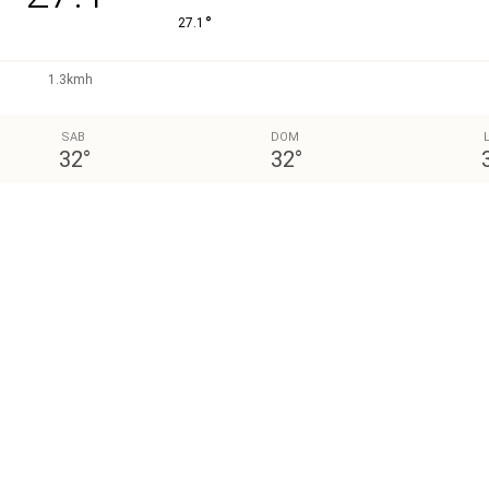
°
27.1
1.3kmh
SAB
DOM
32
°
32
°