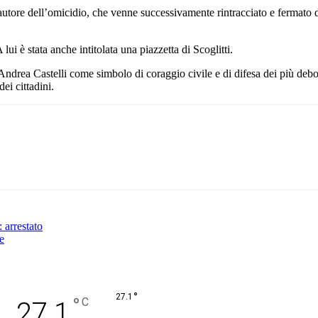
utore dell’omicidio, che venne successivamente rintracciato e fermato d
lui è stata anche intitolata una piazzetta di Scoglitti.
 Andrea Castelli come simbolo di coraggio civile e di difesa dei più debo
ei cittadini.
Pinterest
WhatsApp
: arrestato
e
°
27.1
°
C
27.1