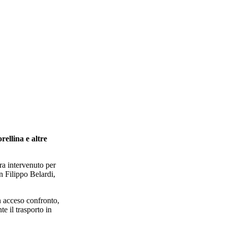
orellina e altre
era intervenuto per
n Filippo Belardi,
n acceso confronto,
e il trasporto in