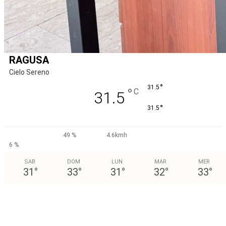
RAGUSA
Cielo Sereno
°
31.5
°
C
31.5
°
31.5
49 %
4.6kmh
6 %
SAB
DOM
LUN
MAR
MER
31
°
33
°
31
°
32
°
33
°