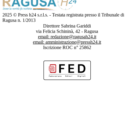
2025 © Press h24 s.r.l.s. - Testata registrata presso il Tribunale di
Ragusa n. 1/2013
Direttore Sabrina Gariddi
via Felicia Schininà, 42 - Ragusa
email:
redazione@ragusah24.it
email:
amministrazione@pressh24.it
Iscrizione ROC n° 25862