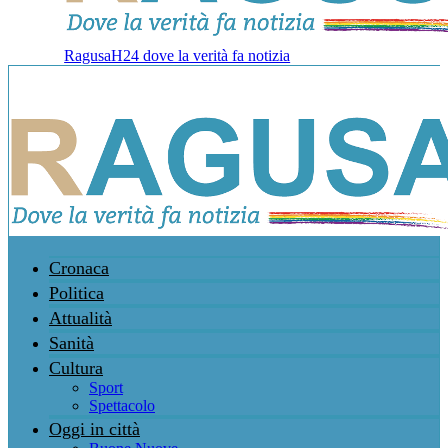
RagusaH24 dove la verità fa notizia
Cronaca
Politica
Attualità
Sanità
Cultura
Sport
Spettacolo
Oggi in città