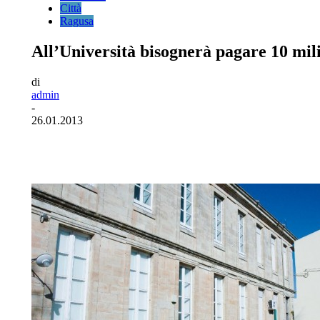
Città
Ragusa
All’Università bisognerà pagare 10 mili
di
admin
-
26.01.2013
Facebook
Twitter
Pinterest
WhatsA