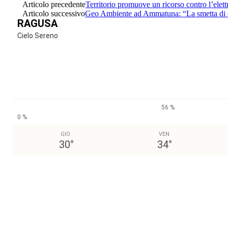
Articolo precedente
Territorio promuove un ricorso contro l’elett
Articolo successivo
Geo Ambiente ad Ammatuna: “La smetta di ce
RAGUSA
Cielo Sereno
56 %
0 %
GIO
VEN
30
°
34
°