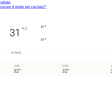
rodotto
rcare il modo per cacciarci”
°
31
°
C
31
°
31
4.1kmh
SAB
DOM
32
°
32
°