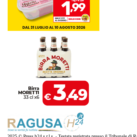
2025 © Press h24 s.r.l.s. - Testata registrata presso il Tribunale di