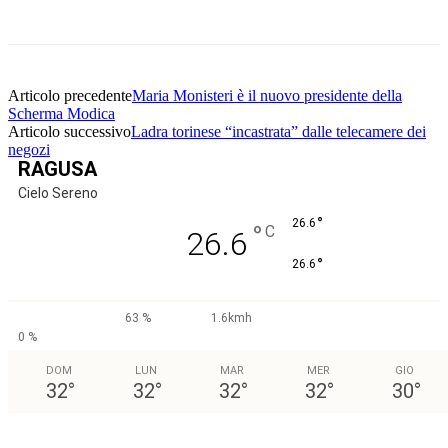
Facebook
Twitter
Pinterest
WhatsApp
Articolo precedente
Maria Monisteri è il nuovo presidente della
Scherma Modica
Articolo successivo
Ladra torinese “incastrata” dalle telecamere dei
negozi
RAGUSA
Cielo Sereno
°
26.6
°
C
26.6
°
26.6
63 %
1.6kmh
0 %
DOM
LUN
MAR
MER
GIO
32
°
32
°
32
°
32
°
30
°