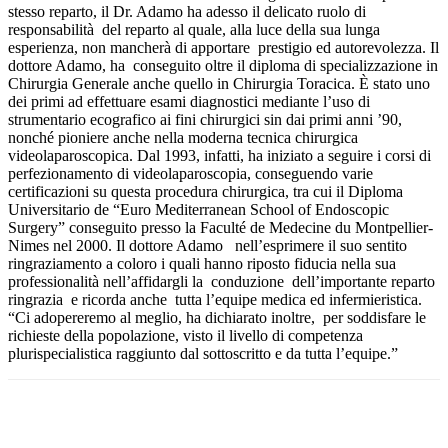
stesso reparto, il Dr. Adamo ha adesso il delicato ruolo di
responsabilità del reparto al quale, alla luce della sua lunga
esperienza, non mancherà di apportare prestigio ed autorevolezza. Il
dottore Adamo, ha conseguito oltre il diploma di specializzazione in
Chirurgia Generale anche quello in Chirurgia Toracica. È stato uno
dei primi ad effettuare esami diagnostici mediante l’uso di
strumentario ecografico ai fini chirurgici sin dai primi anni ’90,
nonché pioniere anche nella moderna tecnica chirurgica
videolaparoscopica. Dal 1993, infatti, ha iniziato a seguire i corsi di
perfezionamento di videolaparoscopia, conseguendo varie
certificazioni su questa procedura chirurgica, tra cui il Diploma
Universitario de “Euro Mediterranean School of Endoscopic
Surgery” conseguito presso la Faculté de Medecine du Montpellier-
Nimes nel 2000. Il dottore Adamo nell’esprimere il suo sentito
ringraziamento a coloro i quali hanno riposto fiducia nella sua
professionalità nell’affidargli la conduzione dell’importante reparto
ringrazia e ricorda anche tutta l’equipe medica ed infermieristica.
“Ci adopereremo al meglio, ha dichiarato inoltre, per soddisfare le
richieste della popolazione, visto il livello di competenza
plurispecialistica raggiunto dal sottoscritto e da tutta l’equipe.”