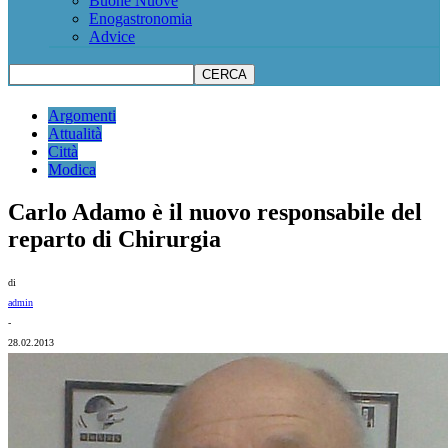
Buone Nuove
Enogastronomia
Advice
Argomenti
Attualità
Città
Modica
Carlo Adamo è il nuovo responsabile del
reparto di Chirurgia
di
admin
-
28.02.2013