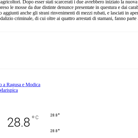
gli agricoltori. Dopo esser stati scarcerati i due avrebbero iniziato la nuova
preso le mosse da due distinte denunce presentate in questura e dai carabi
no aggiunti anche gli strani rinvenimenti di mezzi rubati, e lasciati in ap
sodalizio criminale, di cui oltre ai quattro arrestati di stamani, fanno parte 
Pinterest
WhatsApp
io a Ragusa e Modica
Marispica
°
28.8
°
C
28.8
°
28.8