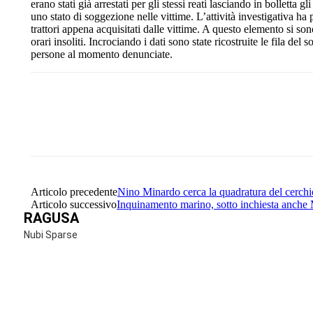
erano stati già arrestati per gli stessi reati lasciando in bolletta 
uno stato di soggezione nelle vittime. L’attività investigativa ha 
trattori appena acquisitati dalle vittime. A questo elemento si so
orari insoliti. Incrociando i dati sono state ricostruite le fila del 
persone al momento denunciate.
Share
Facebook
Twitter
Articolo precedente
Nino Minardo cerca la quadratura del cerch
Articolo successivo
Inquinamento marino, sotto inchiesta anche 
RAGUSA
Nubi Sparse