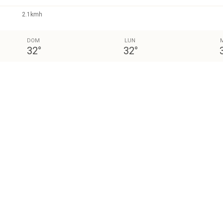
2.1kmh
DOM
LUN
32
°
32
°