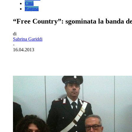
Città
Ragusa
“Free Country”: sgominata la banda dei 
di
Sabrina Gariddi
-
16.04.2013
Facebook
Twitter
Pinterest
WhatsA