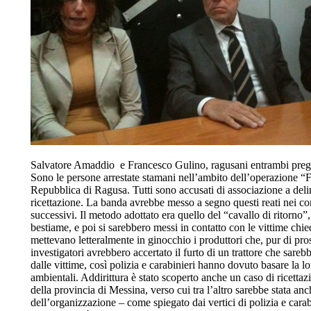
Salvatore Amaddio e Francesco Gulino, ragusani entrambi pregiud
Sono le persone arrestate stamani nell’ambito dell’operazione “F
Repubblica di Ragusa. Tutti sono accusati di associazione a delinqu
ricettazione. La banda avrebbe messo a segno questi reati nei conf
successivi. Il metodo adottato era quello del “cavallo di ritorno”
bestiame, e poi si sarebbero messi in contatto con le vittime chi
mettevano letteralmente in ginocchio i produttori che, pur di prose
investigatori avrebbero accertato il furto di un trattore che sareb
dalle vittime, così polizia e carabinieri hanno dovuto basare la l
ambientali. Addirittura è stato scoperto anche un caso di ricettaz
della provincia di Messina, verso cui tra l’altro sarebbe stata a
dell’organizzazione – come spiegato dai vertici di polizia e cara