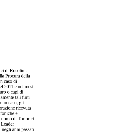
ci di Rosolini.
lla Procura della
un caso di
del 2011 e nei mesi
uro o capi di
amente tali furti
n un caso, gli
borazione ricevuta
efoniche e
n uomo di Tortorici
. Leader
 negli anni passati