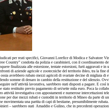
icati per reati specifici, Giovanni Lorefice di Modica e Salvatore Vin
ree Country” condotta da polizia e carabinieri, con il coordinamento de
ere finalizzata alle estorsione, tentate estorsioni, furti aggravati e in 
ronti di aziende agricole e zootecniche del territorio ibleo, tra la fine 
, ossia avrebbero rubato mezzi agricoli di svariate decine di migliaia di e
edendo somme di denaro in cambio della restituzione e del silenzio. Ovvi
guire nell’attività lavorativa, sarebbero stati disposti a pagare. E così i
be stato restituito previo pagamento di sei/sette mila euro. Poca la colla
oro attività investigativa con appostamenti e numerose intercettazioni tel
ione per due mezzi rubati e custoditi in territorio di Mineo da parte di u
nche movimentata una partita di capi di bestiame, presumibilmente rubata
binieri – sarebbero stati Amaddio e Gulino, che in precedenti operazioni