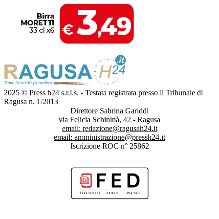
2025 © Press h24 s.r.l.s. - Testata registrata presso il Tribunale di
Ragusa n. 1/2013
Direttore Sabrina Gariddi
via Felicia Schininà, 42 - Ragusa
email:
redazione@ragusah24.it
email:
amministrazione@pressh24.it
Iscrizione ROC n° 25862