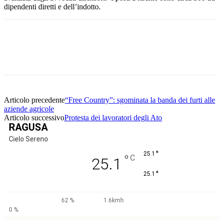
dipendenti diretti e dell’indotto.
Facebook
Twitter
Pinterest
WhatsApp
Articolo precedente
“Free Country”: sgominata la banda dei furti alle
aziende agricole
Articolo successivo
Protesta dei lavoratori degli Ato
RAGUSA
Cielo Sereno
°
25.1
°
C
25.1
°
25.1
62 %
1.6kmh
0 %