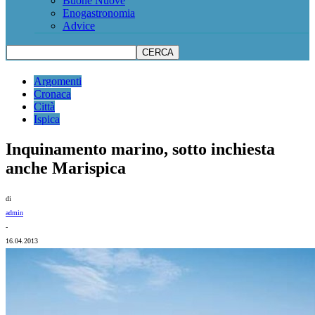
Buone Nuove
Enogastronomia
Advice
Argomenti
Cronaca
Città
Ispica
Inquinamento marino, sotto inchiesta
anche Marispica
di
admin
-
16.04.2013