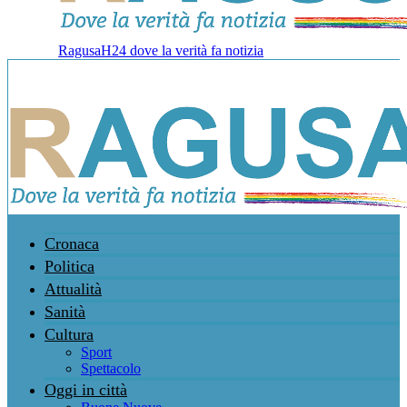
RagusaH24 dove la verità fa notizia
Cronaca
Politica
Attualità
Sanità
Cultura
Sport
Spettacolo
Oggi in città