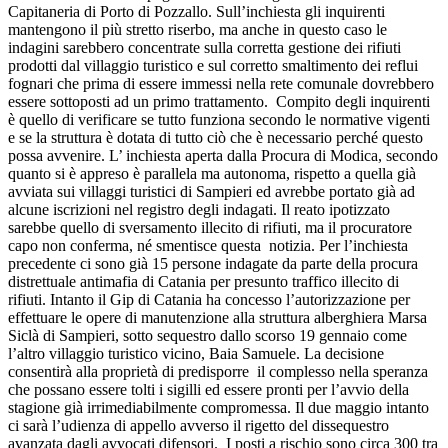
Capitaneria di Porto di Pozzallo. Sull’inchiesta gli inquirenti
mantengono il più stretto riserbo, ma anche in questo caso le
indagini sarebbero concentrate sulla corretta gestione dei rifiuti
prodotti dal villaggio turistico e sul corretto smaltimento dei reflui
fognari che prima di essere immessi nella rete comunale dovrebbero
essere sottoposti ad un primo trattamento. Compito degli inquirenti
è quello di verificare se tutto funziona secondo le normative vigenti
e se la struttura è dotata di tutto ciò che è necessario perché questo
possa avvenire. L’ inchiesta aperta dalla Procura di Modica, secondo
quanto si è appreso è parallela ma autonoma, rispetto a quella già
avviata sui villaggi turistici di Sampieri ed avrebbe portato già ad
alcune iscrizioni nel registro degli indagati. Il reato ipotizzato
sarebbe quello di sversamento illecito di rifiuti, ma il procuratore
capo non conferma, né smentisce questa notizia. Per l’inchiesta
precedente ci sono già 15 persone indagate da parte della procura
distrettuale antimafia di Catania per presunto traffico illecito di
rifiuti. Intanto il Gip di Catania ha concesso l’autorizzazione per
effettuare le opere di manutenzione alla struttura alberghiera Marsa
Siclà di Sampieri, sotto sequestro dallo scorso 19 gennaio come
l’altro villaggio turistico vicino, Baia Samuele. La decisione
consentirà alla proprietà di predisporre il complesso nella speranza
che possano essere tolti i sigilli ed essere pronti per l’avvio della
stagione già irrimediabilmente compromessa. Il due maggio intanto
ci sarà l’udienza di appello avverso il rigetto del dissequestro
avanzata dagli avvocati difensori. I posti a rischio sono circa 300 tra