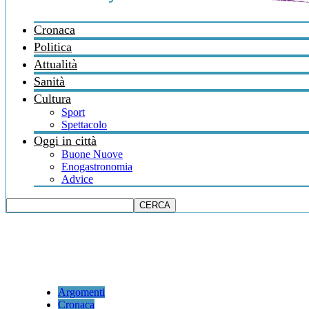
Cronaca
Politica
Attualità
Sanità
Cultura
Sport
Spettacolo
Oggi in città
Buone Nuove
Enogastronomia
Advice
Argomenti
Cronaca