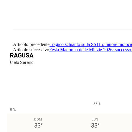
Share
Facebook
Twitter
Articolo precedente
Tragico schianto sulla SS115: muore motocic
Articolo successivo
Festa Madonna delle Milizie 2026: successo e
RAGUSA
Cielo Sereno
56 %
0 %
DOM
LUN
33
°
33
°