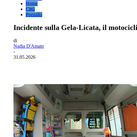
Home
Città
Pozzallo
Incidente sulla Gela-Licata, il motocicl
di
Nadia D'Amato
-
31.05.2026
Facebook
Twitter
Pinterest
WhatsA