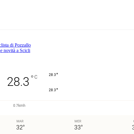
Pinterest
WhatsApp
lista di Pozzallo
 novità a Scicli
°
28.3
°
C
28.3
°
28.3
0.7kmh
MAR
MER
32
°
33
°