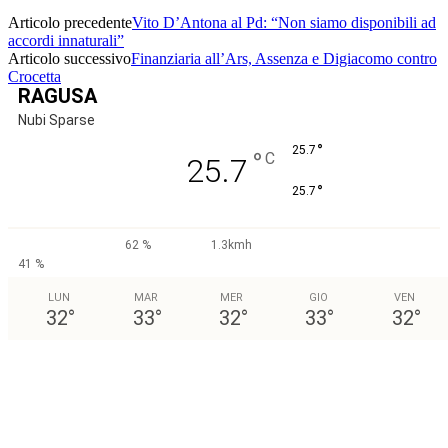
Articolo precedente
Vito D’Antona al Pd: “Non siamo disponibili ad
accordi innaturali”
Articolo successivo
Finanziaria all’Ars, Assenza e Digiacomo contro
Crocetta
RAGUSA
Nubi Sparse
°
25.7
°
C
25.7
°
25.7
62 %
1.3kmh
41 %
LUN
MAR
MER
GIO
VEN
32
°
33
°
32
°
33
°
32
°