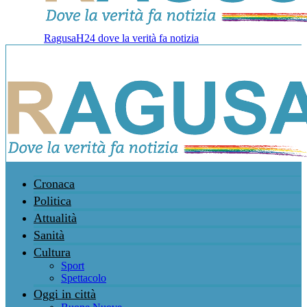
RagusaH24 dove la verità fa notizia
Cronaca
Politica
Attualità
Sanità
Cultura
Sport
Spettacolo
Oggi in città