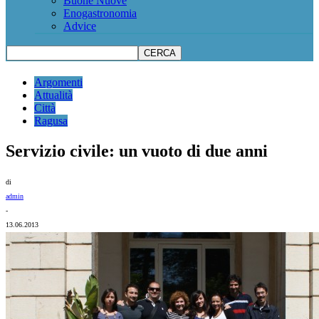
Buone Nuove
Enogastronomia
Advice
Argomenti
Attualità
Città
Ragusa
Servizio civile: un vuoto di due anni
di
admin
-
13.06.2013