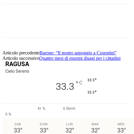
Facebook
Twitter
Pinterest
WhatsApp
Articolo precedente
Barone: “Il nostro appoggio a Cosentini”
Articolo successivo
Quattro mesi di enormi disagi per i cittadini
RAGUSA
Cielo Sereno
°
33.3
°
C
33.3
°
33.3
41 %
6.5kmh
0 %
SAB
DOM
LUN
MAR
MER
33
°
33
°
32
°
32
°
33
°