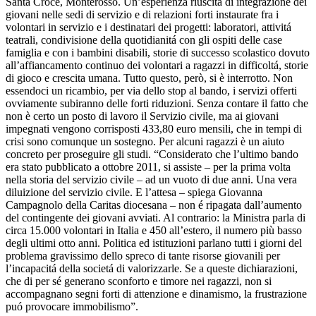
Santa Croce, Monterosso. Un’esperienza riuscita di integrazione dei
giovani nelle sedi di servizio e di relazioni forti instaurate fra i
volontari in servizio e i destinatari dei progetti: laboratori, attivitá
teatrali, condivisione della quotidianitá con gli ospiti delle case
famiglia e con i bambini disabili, storie di successo scolastico dovuto
all’affiancamento continuo dei volontari a ragazzi in difficoltá, storie
di gioco e crescita umana. Tutto questo, però, si è interrotto. Non
essendoci un ricambio, per via dello stop al bando, i servizi offerti
ovviamente subiranno delle forti riduzioni. Senza contare il fatto che
non è certo un posto di lavoro il Servizio civile, ma ai giovani
impegnati vengono corrisposti 433,80 euro mensili, che in tempi di
crisi sono comunque un sostegno. Per alcuni ragazzi è un aiuto
concreto per proseguire gli studi. “Considerato che l’ultimo bando
era stato pubblicato a ottobre 2011, si assiste – per la prima volta
nella storia del servizio civile – ad un vuoto di due anni. Una vera
diluizione del servizio civile. E l’attesa – spiega Giovanna
Campagnolo della Caritas diocesana – non é ripagata dall’aumento
del contingente dei giovani avviati. Al contrario: la Ministra parla di
circa 15.000 volontari in Italia e 450 all’estero, il numero più basso
degli ultimi otto anni. Politica ed istituzioni parlano tutti i giorni del
problema gravissimo dello spreco di tante risorse giovanili per
l’incapacitá della societá di valorizzarle. Se a queste dichiarazioni,
che di per sé generano sconforto e timore nei ragazzi, non si
accompagnano segni forti di attenzione e dinamismo, la frustrazione
puó provocare immobilismo”.