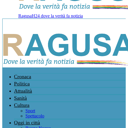
RagusaH24 dove la verità fa notizia
Cronaca
Politica
Attualità
Sanità
Cultura
Sport
Spettacolo
Oggi in città