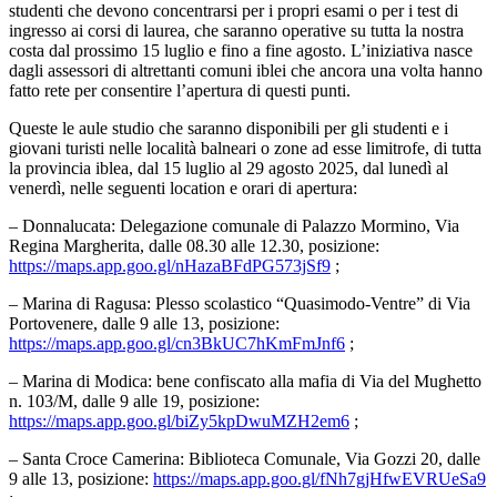
studenti che devono concentrarsi per i propri esami o per i test di
ingresso ai corsi di laurea, che saranno operative su tutta la nostra
costa dal prossimo 15 luglio e fino a fine agosto. L’iniziativa nasce
dagli assessori di altrettanti comuni iblei che ancora una volta hanno
fatto rete per consentire l’apertura di questi punti.
Queste le aule studio che saranno disponibili per gli studenti e i
giovani turisti nelle località balneari o zone ad esse limitrofe, di tutta
la provincia iblea, dal 15 luglio al 29 agosto 2025, dal lunedì al
venerdì, nelle seguenti location e orari di apertura:
– Donnalucata: Delegazione comunale di Palazzo Mormino, Via
Regina Margherita, dalle 08.30 alle 12.30, posizione:
https://maps.app.goo.gl/nHazaBFdPG573jSf9
;
– Marina di Ragusa: Plesso scolastico “Quasimodo-Ventre” di Via
Portovenere, dalle 9 alle 13, posizione:
https://maps.app.goo.gl/cn3BkUC7hKmFmJnf6
;
– Marina di Modica: bene confiscato alla mafia di Via del Mughetto
n. 103/M, dalle 9 alle 19, posizione:
https://maps.app.goo.gl/biZy5kpDwuMZH2em6
;
– Santa Croce Camerina: Biblioteca Comunale, Via Gozzi 20, dalle
9 alle 13, posizione:
https://maps.app.goo.gl/fNh7gjHfwEVRUeSa9