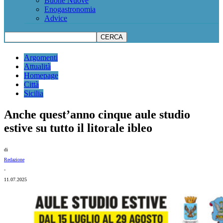
Buone Nuove
Enogastronomia
Advice
Argomenti
Attualità
Homepage
Città
Sicilia
Anche quest’anno cinque aule studio
estive su tutto il litorale ibleo
di
Redazione
-
11.07.2025