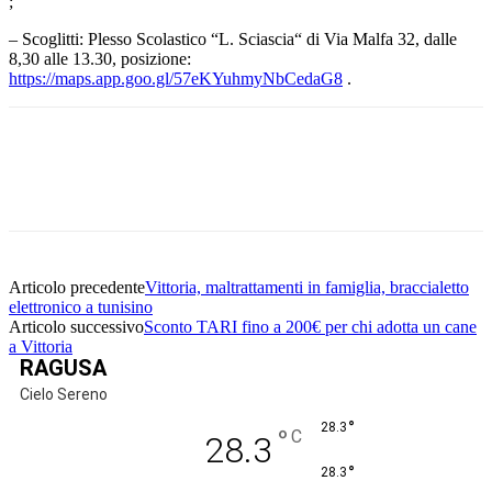
;
– Scoglitti: Plesso Scolastico “L. Sciascia“ di Via Malfa 32, dalle
8,30 alle 13.30, posizione:
https://maps.app.goo.gl/57eKYuhmyNbCedaG8
.
Facebook
Twitter
Pinterest
WhatsApp
Articolo precedente
Vittoria, maltrattamenti in famiglia, braccialetto
elettronico a tunisino
Articolo successivo
Sconto TARI fino a 200€ per chi adotta un cane
a Vittoria
RAGUSA
Cielo Sereno
°
28.3
°
C
28.3
°
28.3