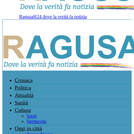
RagusaH24 dove la verità fa notizia
Cronaca
Politica
Attualità
Sanità
Cultura
Sport
Spettacolo
Oggi in città