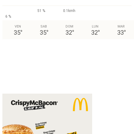
51 %
0.1kmh
6 %
VEN
SAB
DOM
LUN
MAR
35
°
35
°
32
°
32
°
33
°