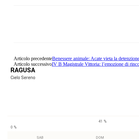
Share
Facebook
Twitter
Articolo precedente
Benessere animale: Acate vieta la detenzione
Articolo successivo
IV B Magistrale Vittoria: l’emozione di rinc
RAGUSA
Cielo Sereno
41 %
0 %
SAB
DOM