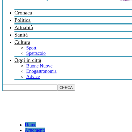
Cronaca
Politica
Attualità
Sanità
Cultura
Sport
Spettacolo
Oggi in città
Buone Nuove
Enogastronomia
Advice
Home
Argomenti