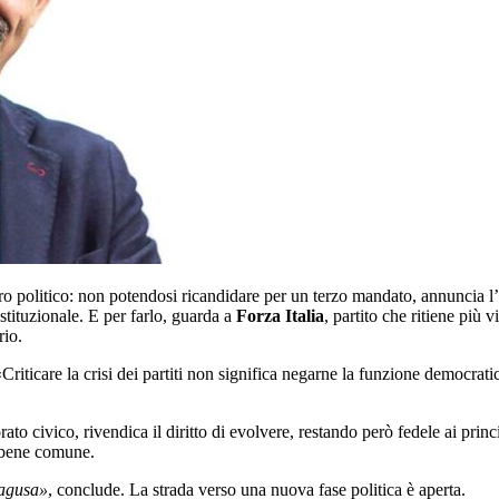
uro politico: non potendosi ricandidare per un terzo mandato, annuncia l
tituzionale. E per farlo, guarda a
Forza Italia
, partito che ritiene più v
rio.
Criticare la crisi dei partiti non significa negarne la funzione democratic
ato civico, rivendica il diritto di evolvere, restando però fedele ai prin
l bene comune.
Ragusa»
, conclude. La strada verso una nuova fase politica è aperta.