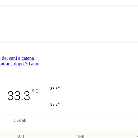
Pinterest
WhatsApp
 dei cani a catena
ontrarsi dopo 50 anni
°
33.3
°
C
33.3
°
33.3
6.5kmh
LUN
MAR