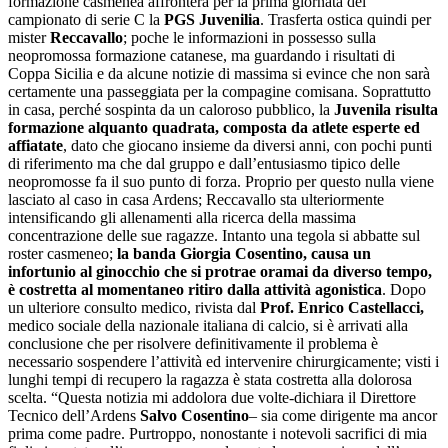
formazione casmenea affronterà per la prima giornata del
campionato di serie C la
PGS Juvenilia
. Trasferta ostica quindi per
mister
Reccavallo
; poche le informazioni in possesso sulla
neopromossa formazione catanese, ma guardando i risultati di
Coppa Sicilia e da alcune notizie di massima si evince che non sarà
certamente una passeggiata per la compagine comisana. Soprattutto
in casa, perché sospinta da un caloroso pubblico, la
Juvenila risulta
formazione alquanto quadrata, composta da atlete esperte ed
affiatate
, dato che giocano insieme da diversi anni, con pochi punti
di riferimento ma che dal gruppo e dall’entusiasmo tipico delle
neopromosse fa il suo punto di forza. Proprio per questo nulla viene
lasciato al caso in casa Ardens; Reccavallo sta ulteriormente
intensificando gli allenamenti alla ricerca della massima
concentrazione delle sue ragazze. Intanto una tegola si abbatte sul
roster casmeneo;
la banda Giorgia Cosentino, causa un
infortunio al ginocchio che si protrae oramai da diverso tempo,
è costretta al momentaneo ritiro dalla attività agonistica
. Dopo
un ulteriore consulto medico, rivista dal
Prof. Enrico Castellacci,
medico sociale della nazionale italiana di calcio, si è arrivati alla
conclusione che per risolvere definitivamente il problema è
necessario sospendere l’attività ed intervenire chirurgicamente; visti i
lunghi tempi di recupero la ragazza è stata costretta alla dolorosa
scelta. “Questa notizia mi addolora due volte-dichiara il Direttore
Tecnico dell’Ardens
Salvo Cosentino
– sia come dirigente ma ancor
prima come padre. Purtroppo, nonostante i notevoli sacrifici di mia