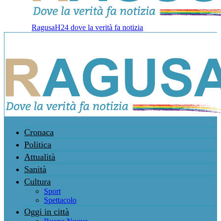
RagusaH24 dove la verità fa notizia
Cronaca
Politica
Attualità
Sanità
Cultura
Sport
Spettacolo
Oggi in città