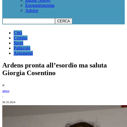
Buone Nuove
Enogastronomia
Advice
Città
Comiso
Sport
Pallavolo
Argomenti
Ardens pronta all’esordio ma saluta
Giorgia Cosentino
di
admin
-
30.10.2014