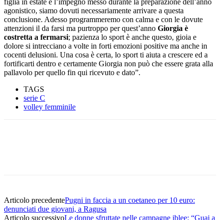
figlia in estate e l’impegno messo durante la preparazione dell’anno
agonistico, siamo dovuti necessariamente arrivare a questa
conclusione. Adesso programmeremo con calma e con le dovute
attenzioni il da farsi ma purtroppo per quest’anno
Giorgia è
costretta a fermarsi
; pazienza lo sport è anche questo, gioia e
dolore si intrecciano a volte in forti emozioni positive ma anche in
cocenti delusioni. Una cosa è certa, lo sport ti aiuta a crescere ed a
fortificarti dentro e certamente Giorgia non può che essere grata alla
pallavolo per quello fin qui ricevuto e dato”.
TAGS
serie C
volley femminile
Facebook
Twitter
Pinterest
WhatsApp
Articolo precedente
Pugni in faccia a un coetaneo per 10 euro:
denunciati due giovani, a Ragusa
Articolo successivo
Le donne sfruttate nelle campagne iblee: “Guai a