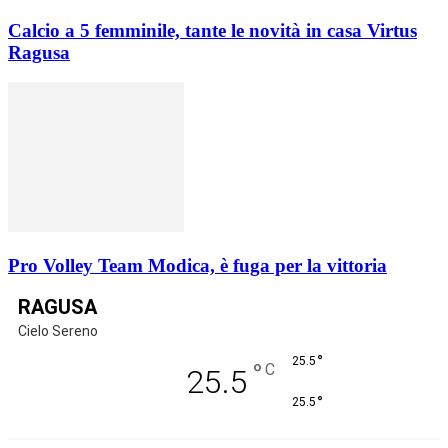
Calcio a 5 femminile, tante le novità in casa Virtus
Ragusa
Pro Volley Team Modica, è fuga per la vittoria
RAGUSA
Cielo Sereno
°
25.5
°
C
25.5
°
25.5