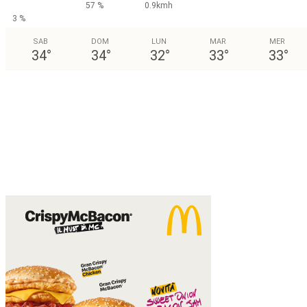
57 %
0.9kmh
3 %
SAB
DOM
LUN
MAR
MER
34
°
34
°
32
°
33
°
33
°