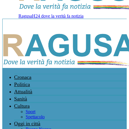
RagusaH24 dove la verità fa notizia
Cronaca
Politica
Attualità
Sanità
Cultura
Sport
Spettacolo
Oggi in città