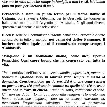
siccome io sono uno che rompe in famiglia a tutti i costi, lei l’abbia
fatto un poco per liberarsi di me”.
Perracchio è stato un punto fermo per il teatro stabile di
Catania,
poi i lavori a Gibellina, per le Orestiadi. Le tournée in
Italia e nel mondo, dall’Argentina all’Australia. Negli anni diverse
‘presenze’ al cinema e alla televisione.
È con la serie tv il commissario ‘Montalbano’ che Perracchio è stato
conosciuto in tutto il mondo,
nei panni del dottor Pasquano. Il
burbero medico legale a cui il commissario rompe sempre i
‘Cabbasisi’.
“
Pasquano è un brontolone buono, come me”,
ripeteva
Perracchio.
Quel cuore buono che ha conservato per tutta la
vita.
“
Io
– confidava nell’intervista –
sono cattolico, apostolico, romano e
praticante.
Quando sono in tournée vado sempre a messa la
domenica. Considerandolo un dovere. Ed è anche come sentirsi
un poco a casa, c’è qualcosa in comune tra quello che c’è a casa e
quello che io trovo in chiesa.
I dubbi ci sono, certamente ci sono.
Chi non ha dubbi? Io mi aggrappo alla religione. Ho avuto una
buona educazione religiosa, sono un ex allievo salesiano, ho
frequentato l’aspirantato salesiano. Per noi la parrocchia