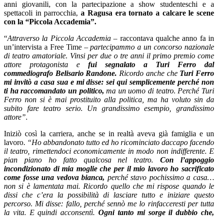
anni giovanili, con la partecipazione a show studenteschi e a
spettacoli in parrocchia,
a Ragusa era tornato a calcare le scene
con la “Piccola Accademia”.
“
Attraverso la Piccola Accademia
– raccontava qualche anno fa in
un’intervista a Free Time –
partecipammo a un concorso nazionale
di teatro amatoriale. Vinsi per due o tre anni il primo premio come
attore protagonista e
fui segnalato a Turi Ferro dal
commediografo Belisario Randone.
Ricordo anche che
Turi Ferro
mi invitò a casa sua e mi disse: sei qui semplicemente perché non
ti ha raccomandato un politico,
ma un uomo di teatro. Perché Turi
Ferro non si è mai prostituito alla politica, ma ha voluto sin da
subito fare teatro serio. Un grandissimo esempio, grandissimo
attore”.
Iniziò così la carriera, anche se in realtà aveva già famiglia e un
lavoro.
“Ho abbandonato tutto ed ho ricominciato daccapo facendo
il teatro, rimettendoci economicamente in modo non indifferente. E
pian piano ho fatto qualcosa nel teatro.
Con l’appoggio
incondizionato di mia moglie che per il mio lavoro ho sacrificato
come fosse una vedova bianca,
perché stavo pochissimo a casa…
non si è lamentata mai. Ricordo quello che mi rispose quando le
dissi che c’era la possibilità di lasciare tutto e iniziare questo
percorso. Mi disse: fallo, perché sennò me lo rinfacceresti per tutta
la vita. E quindi acconsentì.
Ogni tanto mi sorge il dubbio che,