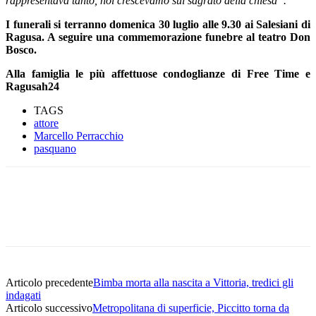
rappresentava tanto, noi crescevamo sul sagrato della chiesa”.
I funerali si terranno domenica 30 luglio alle 9.30 ai Salesiani di
Ragusa. A seguire una commemorazione funebre al teatro Don
Bosco.
Alla famiglia le più affettuose condoglianze di Free Time e
Ragusah24
TAGS
attore
Marcello Perracchio
pasquano
Facebook
Twitter
Pinterest
WhatsApp
Articolo precedente
Bimba morta alla nascita a Vittoria, tredici gli
indagati
Articolo successivo
Metropolitana di superficie, Piccitto torna da