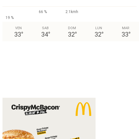
66 %
2.1kmh
19 %
VEN
SAB
DOM
LUN
MAR
33
°
34
°
32
°
32
°
33
°