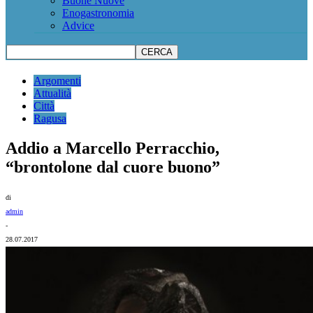
Buone Nuove
Enogastronomia
Advice
Argomenti
Attualità
Città
Ragusa
Addio a Marcello Perracchio,
“brontolone dal cuore buono”
di
admin
-
28.07.2017