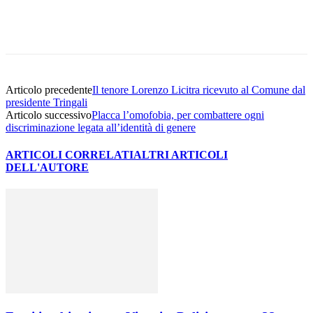
Facebook
Twitter
Pinterest
WhatsApp
Articolo precedente
Il tenore Lorenzo Licitra ricevuto al Comune dal
presidente Tringali
Articolo successivo
Placca l’omofobia, per combattere ogni
discriminazione legata all’identità di genere
ARTICOLI CORRELATI
ALTRI ARTICOLI
DELL'AUTORE