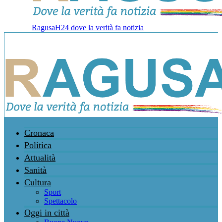
RagusaH24 dove la verità fa notizia
Cronaca
Politica
Attualità
Sanità
Cultura
Sport
Spettacolo
Oggi in città