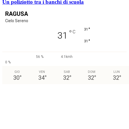
Un poliziotto tra i banchi di scuola
RAGUSA
Cielo Sereno
°
31
°
C
31
°
31
56 %
4.1kmh
0 %
GIO
VEN
SAB
DOM
LUN
30
°
34
°
32
°
32
°
32
°