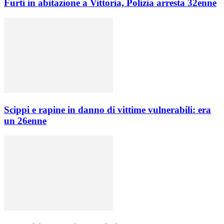
Furti in abitazione a Vittoria, Polizia arresta 32enne
Scippi e rapine in danno di vittime vulnerabili: era
un 26enne