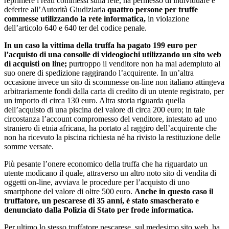
reprimere i reati commessi sulla rete, ha permesso di individuare e
deferire all’Autorità Giudiziaria
quattro persone per truffe
commesse utilizzando la rete informatica,
in violazione
dell’articolo 640 e 640 ter del codice penale.
In un caso la vittima della truffa ha pagato 199 euro per
l’acquisto di una consolle di videogiochi utilizzando un sito web
di acquisti on line;
purtroppo il venditore non ha mai adempiuto al
suo onere di spedizione raggirando l’acquirente. In un’altra
occasione invece un sito di scommesse on-line non italiano attingeva
arbitrariamente fondi dalla carta di credito di un utente registrato, per
un importo di circa 130 euro. Altra storia riguarda quella
dell’acquisto di una piscina del valore di circa 200 euro; in tale
circostanza l’account compromesso del venditore, intestato ad uno
straniero di etnia africana, ha portato al raggiro dell’acquirente che
non ha ricevuto la piscina richiesta né ha rivisto la restituzione delle
somme versate.
Più pesante l’onere economico della truffa che ha riguardato un
utente modicano il quale, attraverso un altro noto sito di vendita di
oggetti on-line, avviava le procedure per l’acquisto di uno
smartphone del valore di oltre 500 euro.
Anche in questo caso il
truffatore, un pescarese di 35 anni, è stato smascherato e
denunciato dalla Polizia di Stato per frode informatica.
Per ultimo lo stesso truffatore pescarese, sul medesimo sito web, ha