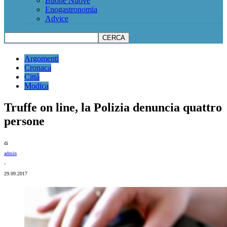
Buone Nuove
Enogastronomia
Advice
Argomenti
Cronaca
Città
Modica
Truffe on line, la Polizia denuncia quattro
persone
di
admin
-
29.09.2017