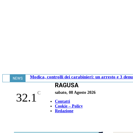
Modica, controlli dei carabinieri: un arresto e 3 den
NEWS
RAGUSA
- 11.19
C
sabato, 08 Agosto 2026
32.1
Contatti
Cookie – Policy
Redazione