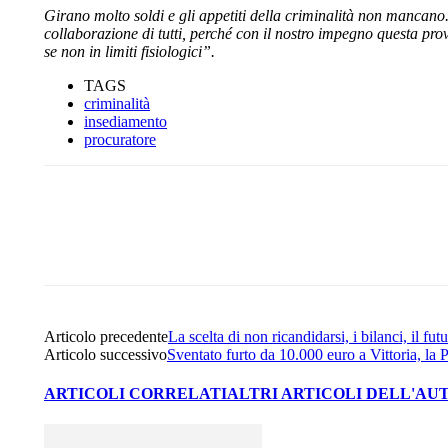
Girano molto soldi e gli appetiti della criminalità non mancano
collaborazione di tutti, perché con il nostro impegno questa pro
se non in limiti fisiologici”.
TAGS
criminalità
insediamento
procuratore
Share
Facebook
Twitter
Articolo precedente
La scelta di non ricandidarsi, i bilanci, il fut
Articolo successivo
Sventato furto da 10.000 euro a Vittoria, la P
ARTICOLI CORRELATI
ALTRI ARTICOLI DELL'AU