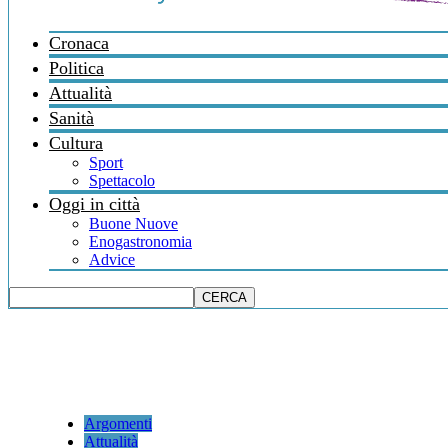
Cronaca
Politica
Attualità
Sanità
Cultura
Sport
Spettacolo
Oggi in città
Buone Nuove
Enogastronomia
Advice
Argomenti
Attualità