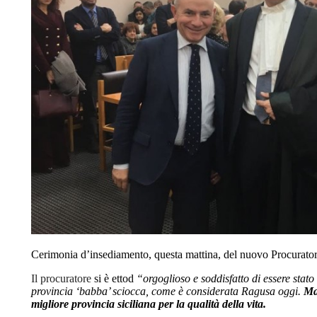
Cerimonia d’insediamento, questa mattina, del nuovo Procurato
Il procuratore
si è ettod
“orgoglioso e soddisfatto di essere sta
provincia ‘babba’ sciocca, come è considerata Ragusa oggi.
Ma
migliore provincia siciliana per la qualità della vita.