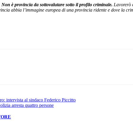
.
Non è provincia da sottovalutare sotto il profilo criminale.
Lavorerò 
vincia abbia l’immagine europea di una provincia ridente e dove la crim
Pinterest
WhatsApp
uro: intervista al sindaco Federico Piccitto
olizia arresta quattro persone
TORE