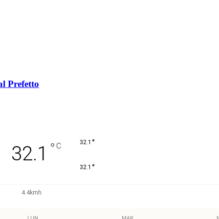
al Prefetto
°
32.1
°
C
32.1
°
32.1
4.4kmh
LUN
MAR