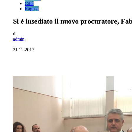
Città
Ragusa
Si è insediato il nuovo procuratore, F
di
admin
-
21.12.2017
Facebook
Twitter
Pinterest
WhatsA