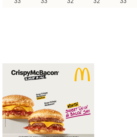
33
°
33
°
32
°
32
°
33
°