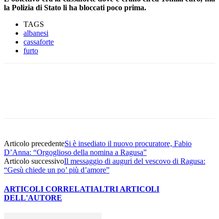
la Polizia di Stato li ha bloccati poco prima.
TAGS
albanesi
cassaforte
furto
Facebook
Twitter
Pinterest
WhatsApp
Articolo precedente
Si è insediato il nuovo procuratore, Fabio
D’Anna: “Orgoglioso della nomina a Ragusa”
Articolo successivo
Il messaggio di auguri del vescovo di Ragusa:
“Gesù chiede un po’ più d’amore”
ARTICOLI CORRELATI
ALTRI ARTICOLI
DELL'AUTORE