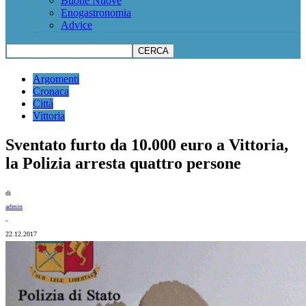
Buone Nuove
Enogastronomia
Advice
Argomenti
Cronaca
Città
Vittoria
Sventato furto da 10.000 euro a Vittoria,
la Polizia arresta quattro persone
di
admin
-
22.12.2017