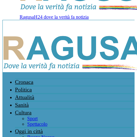
RagusaH24 dove la verità fa notizia
Cronaca
Politica
Attualità
Sanità
Cultura
Sport
Spettacolo
Oggi in città