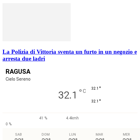
La Polizia di Vittoria sventa un furto in un negozio e
arresta due ladri
RAGUSA
Cielo Sereno
°
32.1
°
C
32.1
°
32.1
41 %
4.4kmh
0 %
SAB
DOM
LUN
MAR
MER