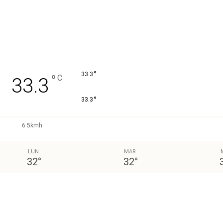
°
33.3
°
C
33.3
°
33.3
6.5kmh
LUN
MAR
32
°
32
°