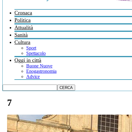
Cronaca
Politica
Attualità
Sanità
Cultura
Sport
Spettacolo
Oggi in città
Buone Nuove
Enogastronomia
Advice
7