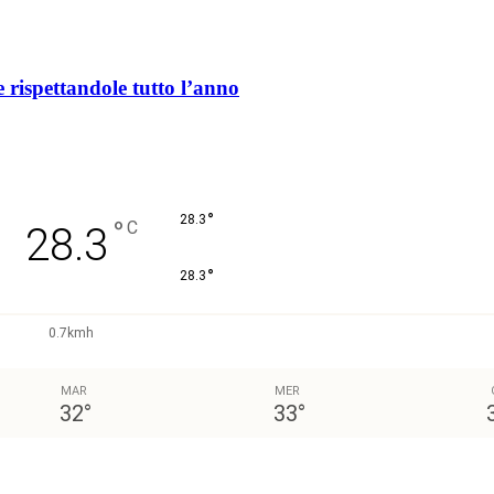
e rispettandole tutto l’anno
°
28.3
°
C
28.3
°
28.3
0.7kmh
MAR
MER
32
°
33
°