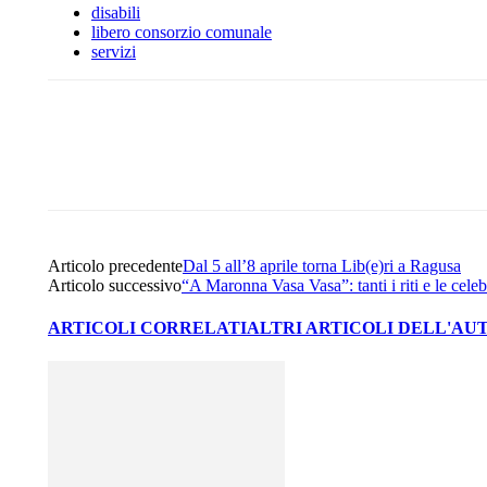
disabili
libero consorzio comunale
servizi
Share
Facebook
Twitter
Articolo precedente
Dal 5 all’8 aprile torna Lib(e)ri a Ragusa
Articolo successivo
“A Maronna Vasa Vasa”: tanti i riti e le cele
ARTICOLI CORRELATI
ALTRI ARTICOLI DELL'AU