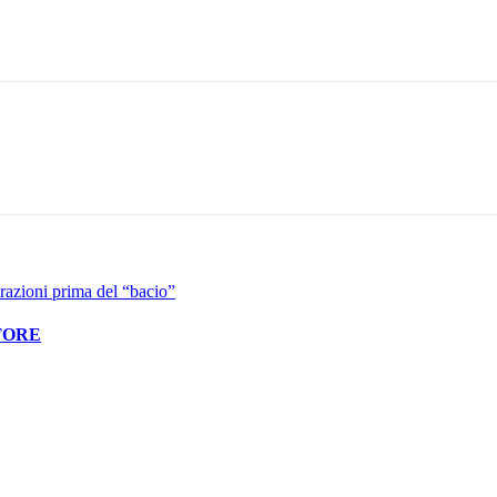
Pinterest
WhatsApp
brazioni prima del “bacio”
TORE