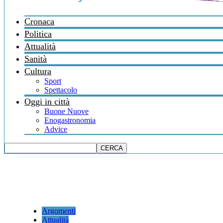
Cronaca
Politica
Attualità
Sanità
Cultura
Sport
Spettacolo
Oggi in città
Buone Nuove
Enogastronomia
Advice
Argomenti
Attualità