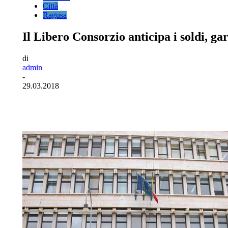
Città
Ragusa
Il Libero Consorzio anticipa i soldi, gara
di
admin
-
29.03.2018
Facebook
Twitter
Pinterest
WhatsA