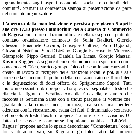
ingrandimento sugli aspetti economici, sociali e culturali della
comunità. Stamani la conferenza stampa di presentazione da parte
del comitato organizzatore.
L’apertura della manifestazione è prevista per giorno 5 aprile
alle ore 17,30 presso l’auditorium della Camera di Commercio
di Ragusa
con la presentazione ufficiale della rassegna da parte del
comitato organizzatore composto da Sonia Baglieri, Giorgio
Chessari, Emanuele Cavarra, Giuseppe Cultrera, Pino Digrandi,
Giovanni Distefano, Saro Distefano, Giorgio Flaccavento, Vincenzo
Giampaolo, Pippo Gurrieri, Daniela La Licata, Giorgio Massari,
Rosario Ruggieri. A seguire il consueto momento di spettacolo con il
concerto dei Taleh, storico gruppo ibleo che con le sue canzoni ha
creato un lavoro di recupero delle tradizioni locali, e poi, alla sala
borse della Camcom, l’apertura della mostra-mercato del libro ibleo,
e la degustazione di dolci offerta da Sprigioniamo Sapori. Tutti
molto interessanti i libri proposti. Tra questi va segnalato il testo che
rilancia la figura di Serafino Amabile Guastella, o quello che
racconta la Settimana Santa con il triduo pasquale, il volume che,
guardando alla cronaca nera, romanza, ma senza mai perdere
aderenza con la ricostruzione esatta dei fatti, il drammatico sequestro
del piccolo Alfredo Fuschi di appena 4 anni e la sua uccisione. Un
fatto che scosse e commosse l’opinione pubblica. “Lib(e)ri a
Ragusa” propone anche lo spazio denominato “Controlettura” con il
focus, di autori vari, su Ragusa e gli Iblei tratto dal numero