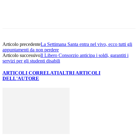
Facebook
Twitter
Pinterest
WhatsApp
Articolo precedente
La Settimana Santa entra nel vivo, ecco tutti gli
appuntamenti da non perdere
Articolo successivo
Il Libero Consorzio anticipa i soldi, garantiti i
servizi per gli studenti disabili
ARTICOLI CORRELATI
ALTRI ARTICOLI
DELL'AUTORE