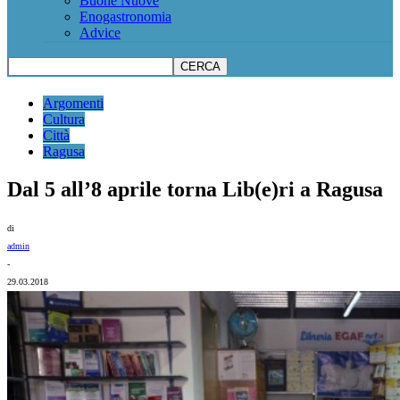
Buone Nuove
Enogastronomia
Advice
Argomenti
Cultura
Città
Ragusa
Dal 5 all’8 aprile torna Lib(e)ri a Ragusa
di
admin
-
29.03.2018