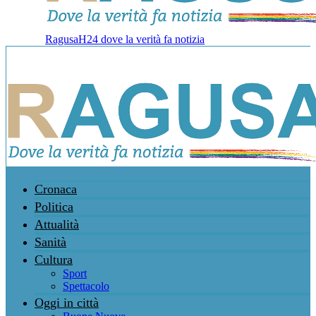
RagusaH24 dove la verità fa notizia
Cronaca
Politica
Attualità
Sanità
Cultura
Sport
Spettacolo
Oggi in città