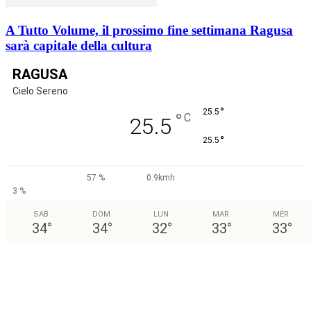
A Tutto Volume, il prossimo fine settimana Ragusa
sarà capitale della cultura
RAGUSA
Cielo Sereno
°
25.5
°
C
25.5
°
25.5
57 %
0.9kmh
3 %
SAB
DOM
LUN
MAR
MER
34
°
34
°
32
°
33
°
33
°