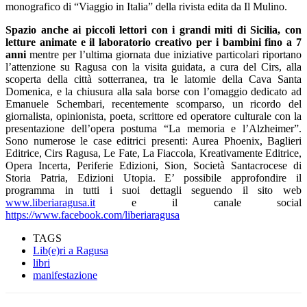
monografico di “Viaggio in Italia” della rivista edita da Il Mulino.
Spazio anche ai piccoli lettori con i grandi miti di Sicilia, con
letture animate e il laboratorio creativo per i bambini fino a 7
anni
mentre per l’ultima giornata due iniziative particolari riportano
l’attenzione su Ragusa con la visita guidata, a cura del Cirs, alla
scoperta della città sotterranea, tra le latomie della Cava Santa
Domenica, e la chiusura alla sala borse con l’omaggio dedicato ad
Emanuele Schembari, recentemente scomparso, un ricordo del
giornalista, opinionista, poeta, scrittore ed operatore culturale con la
presentazione dell’opera postuma “La memoria e l’Alzheimer”.
Sono numerose le case editrici presenti: Aurea Phoenix, Baglieri
Editrice, Cirs Ragusa, Le Fate, La Fiaccola, Kreativamente Editrice,
Opera Incerta, Periferie Edizioni, Sion, Società Santacrocese di
Storia Patria, Edizioni Utopia. E’ possibile approfondire il
programma in tutti i suoi dettagli seguendo il sito web
www.liberiaragusa.it
e il canale social
https://www.facebook.com/liberiaragusa
TAGS
Lib(e)ri a Ragusa
libri
manifestazione