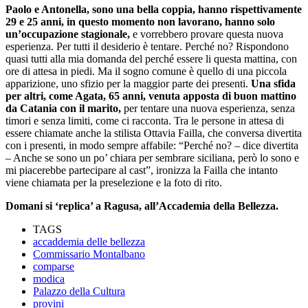
Paolo e Antonella, sono una bella coppia, hanno rispettivamente
29 e 25 anni, in questo momento non lavorano, hanno solo
un’occupazione stagionale,
e vorrebbero provare questa nuova
esperienza. Per tutti il desiderio è tentare. Perché no? Rispondono
quasi tutti alla mia domanda del perché essere li questa mattina, con
ore di attesa in piedi. Ma il sogno comune è quello di una piccola
apparizione, uno sfizio per la maggior parte dei presenti.
Una sfida
per altri, come Agata, 65 anni, venuta apposta di buon mattino
da Catania con il marito,
per tentare una nuova esperienza, senza
timori e senza limiti, come ci racconta. Tra le persone in attesa di
essere chiamate anche la stilista Ottavia Failla, che conversa divertita
con i presenti, in modo sempre affabile: “Perché no? – dice divertita
– Anche se sono un po’ chiara per sembrare siciliana, però lo sono e
mi piacerebbe partecipare al cast”, ironizza la Failla che intanto
viene chiamata per la preselezione e la foto di rito.
Domani si ‘replica’ a Ragusa, all’Accademia della Bellezza.
TAGS
accaddemia delle bellezza
Commissario Montalbano
comparse
modica
Palazzo della Cultura
provini