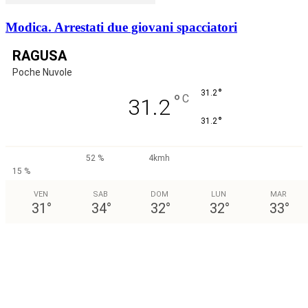
Modica. Arrestati due giovani spacciatori
RAGUSA
Poche Nuvole
°
31.2
°
C
31.2
°
31.2
52 %
4kmh
15 %
VEN
SAB
DOM
LUN
MAR
31
°
34
°
32
°
32
°
33
°