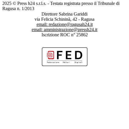
2025 © Press h24 s.r.l.s. - Testata registrata presso il Tribunale di
Ragusa n. 1/2013
Direttore Sabrina Gariddi
via Felicia Schininà, 42 - Ragusa
email:
redazione@ragusah24.it
email:
amministrazione@pressh24.it
Iscrizione ROC n° 25862