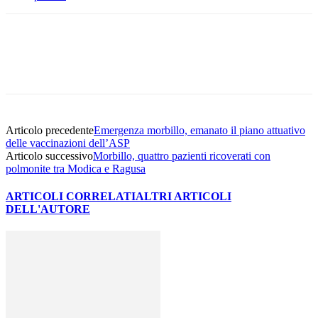
Facebook
Twitter
Pinterest
WhatsApp
Articolo precedente
Emergenza morbillo, emanato il piano attuativo
delle vaccinazioni dell’ASP
Articolo successivo
Morbillo, quattro pazienti ricoverati con
polmonite tra Modica e Ragusa
ARTICOLI CORRELATI
ALTRI ARTICOLI
DELL'AUTORE