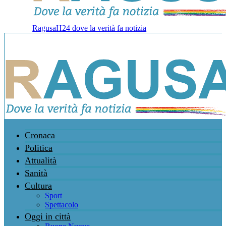
RagusaH24 dove la verità fa notizia
Cronaca
Politica
Attualità
Sanità
Cultura
Sport
Spettacolo
Oggi in città