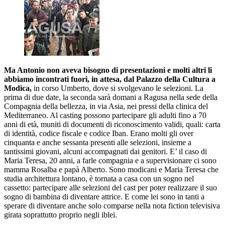
Ma Antonio non aveva bisogno di presentazioni e molti altri li
abbiamo incontrati fuori, in attesa, dal Palazzo della Cultura a
Modica,
in corso Umberto, dove si svolgevano le selezioni. La
prima di due date, la seconda sarà domani a Ragusa nella sede della
Compagnia della bellezza, in via Asia, nei pressi della clinica del
Mediterraneo. Al casting possono partecipare gli adulti fino a 70
anni di età, muniti di documenti di riconoscimento validi, quali: carta
di identità, codice fiscale e codice Iban. Erano molti gli over
cinquanta e anche sessanta presenti alle selezioni, insieme a
tantissimi giovani, alcuni accompagnati dai genitori. E’ il caso di
Maria Teresa, 20 anni, a farle compagnia e a supervisionare ci sono
mamma Rosalba e papà Alberto. Sono modicani e Maria Teresa che
studia architettura lontano, è tornata a casa con un sogno nel
cassetto: partecipare alle selezioni del cast per poter realizzare il suo
sogno di bambina di diventare attrice. E come lei sono in tanti a
sperare di diventare anche solo comparse nella nota fiction televisiva
girata soprattutto proprio negli iblei.