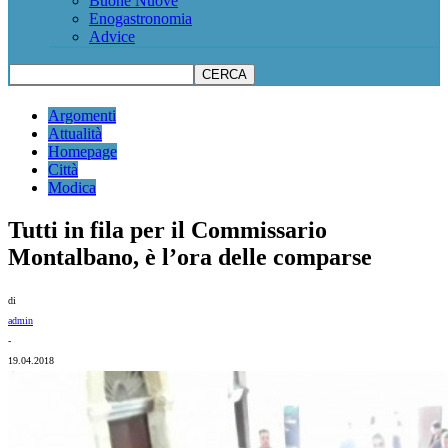
Buone Nuove
Enogastronomia
Advice
Argomenti
Attualità
Homepage
Città
Modica
Tutti in fila per il Commissario
Montalbano, è l’ora delle comparse
di
admin
-
19.04.2018