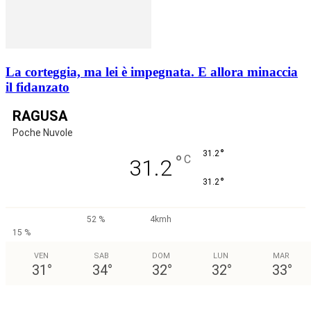
La corteggia, ma lei è impegnata. E allora minaccia
il fidanzato
RAGUSA
Poche Nuvole
°
31.2
°
C
31.2
°
31.2
52 %
4kmh
15 %
VEN
SAB
DOM
LUN
MAR
31
°
34
°
32
°
32
°
33
°