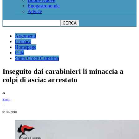
Buone Nuove
Enogastronomia
Advice
Argomenti
Cronaca
Homepage
Città
Santa Croce Camerina
Inseguito dai carabinieri li minaccia a
colpi di ascia: arrestato
di
admin
-
04.05.2018