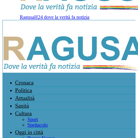
RagusaH24 dove la verità fa notizia
Cronaca
Politica
Attualità
Sanità
Cultura
Sport
Spettacolo
Oggi in città