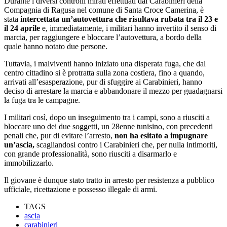
Durante i diversi controlli mirati effettuati dai Carabinieri della
Compagnia di Ragusa nel comune di Santa Croce Camerina, è
stata
intercettata un’autovettura che risultava rubata tra il 23 e
il 24 aprile
e, immediatamente, i militari hanno invertito il senso di
marcia, per raggiungere e bloccare l’autovettura, a bordo della
quale hanno notato due persone.
Tuttavia, i malviventi hanno iniziato una disperata fuga, che dal
centro cittadino si è protratta sulla zona costiera, fino a quando,
arrivati all’esasperazione, pur di sfuggire ai Carabinieri, hanno
deciso di arrestare la marcia e abbandonare il mezzo per guadagnarsi
la fuga tra le campagne.
I militari così, dopo un inseguimento tra i campi, sono a riusciti a
bloccare uno dei due soggetti, un 28enne tunisino, con precedenti
penali che, pur di evitare l’arresto,
non ha esitato a impugnare
un’ascia,
scagliandosi contro i Carabinieri che, per nulla intimoriti,
con grande professionalità, sono riusciti a disarmarlo e
immobilizzarlo.
Il giovane è dunque stato tratto in arresto per resistenza a pubblico
ufficiale, ricettazione e possesso illegale di armi.
TAGS
ascia
carabinieri