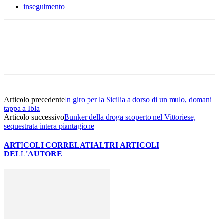
inseguimento
Facebook
Twitter
Pinterest
WhatsApp
Articolo precedente
In giro per la Sicilia a dorso di un mulo, domani
tappa a Ibla
Articolo successivo
Bunker della droga scoperto nel Vittoriese,
sequestrata intera piantagione
ARTICOLI CORRELATI
ALTRI ARTICOLI
DELL'AUTORE