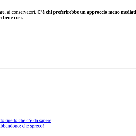
re, ai conservatori.
C’è chi preferirebbe un approccio meno mediatic
a bene così.
Pinterest
WhatsApp
tto quello che c’è da sapere
n abbandono: che spreco!