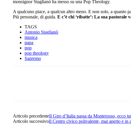
monsignor Staglianò ha messo su una Pop Theology.
A qualcuno piace, a qualcun altro meno. E non solo, a quanto pa
Più personale, di guida.
E c’è chi ‘ribatte’: La sua pastorale v
TAGS
Antonio Staglianò
musica
papa
pop
pop theology
Sanremo
Share
Facebook
Twitter
Articolo precedente
Il Giro d’Italia passa da Monterosso, ecco tu
Articolo successivo
Il Centro civico polivalente, mai aperto e i