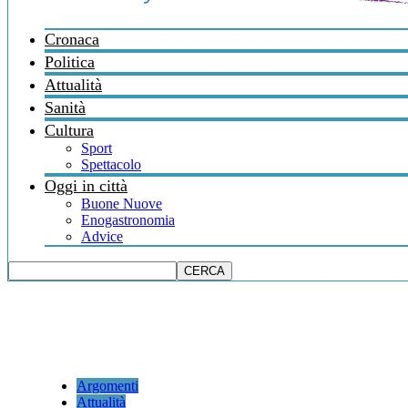
Cronaca
Politica
Attualità
Sanità
Cultura
Sport
Spettacolo
Oggi in città
Buone Nuove
Enogastronomia
Advice
Argomenti
Attualità