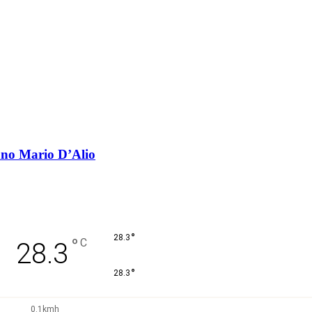
sano Mario D’Alio
°
28.3
°
C
28.3
°
28.3
0.1kmh