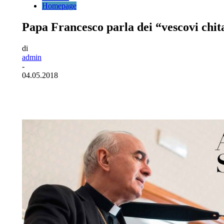
Homepage
Papa Francesco parla dei “vescovi chi
di
admin
-
04.05.2018
Facebook
Twitter
Pinterest
WhatsA