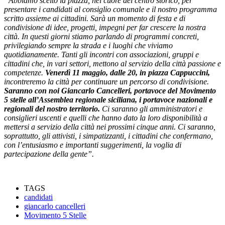
“Abbiamo scelto la piazza, nel cuore del centro storico, per
presentare i candidati al consiglio comunale e il nostro programma
scritto assieme ai cittadini. Sarà un momento di festa e di
condivisione di idee, progetti, impegni per far crescere la nostra
città. In questi giorni stiamo parlando di programmi concreti,
privilegiando sempre la strada e i luoghi che viviamo
quotidianamente. Tanti gli incontri con associazioni, gruppi e
cittadini che, in vari settori, mettono al servizio della città passione e
competenze.
Venerdì 11 maggio, dalle 20, in piazza Cappuccini,
incontreremo la città per continuare un percorso di condivisione.
Saranno con noi Giancarlo Cancelleri, portavoce del Movimento
5 stelle all’Assemblea regionale siciliana, i portavoce nazionali e
regionali del nostro territorio.
Ci saranno gli amministratori e
consiglieri uscenti e quelli che hanno dato la loro disponibilità a
mettersi a servizio della città nei prossimi cinque anni. Ci saranno,
soprattutto, gli attivisti, i simpatizzanti, i cittadini che confermano,
con l’entusiasmo e importanti suggerimenti, la voglia di
partecipazione della gente”.
TAGS
candidati
giancarlo cancelleri
Movimento 5 Stelle