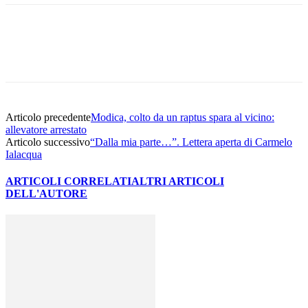
Facebook
Twitter
Pinterest
WhatsApp
Articolo precedente
Modica, colto da un raptus spara al vicino:
allevatore arrestato
Articolo successivo
“Dalla mia parte…”. Lettera aperta di Carmelo
Ialacqua
ARTICOLI CORRELATI
ALTRI ARTICOLI
DELL'AUTORE