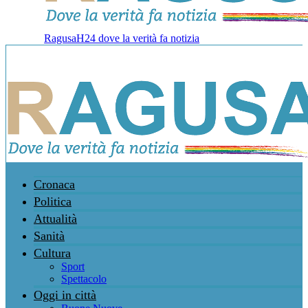
RagusaH24 dove la verità fa notizia
Cronaca
Politica
Attualità
Sanità
Cultura
Sport
Spettacolo
Oggi in città