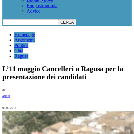
Buone Nuove
Enogastronomia
Advice
Homepage
Argomenti
Politica
Città
Ragusa
L’11 maggio Cancelleri a Ragusa per la
presentazione dei candidati
di
admin
-
05.05.2018