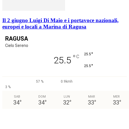
Il 2 giugno Luigi Di Maio e i portavoce nazionali,
europei e locali a Marina di Ragusa
RAGUSA
Cielo Sereno
°
25.5
°
C
25.5
°
25.5
57 %
0.9kmh
3 %
SAB
DOM
LUN
MAR
MER
34
°
34
°
32
°
33
°
33
°