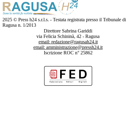
2025 © Press h24 s.r.l.s. - Testata registrata presso il Tribunale di
Ragusa n. 1/2013
Direttore Sabrina Gariddi
via Felicia Schininà, 42 - Ragusa
email:
redazione@ragusah24.it
email:
amministrazione@pressh24.it
Iscrizione ROC n° 25862