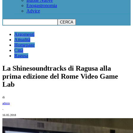
Buone Nuove
Enogastronomia
Advice
Argomenti
Attualità
Homepage
Città
Ragusa
La Shinesoundtracks di Ragusa alla
prima edizione del Rome Video Game
Lab
di
admin
-
16.05.2018