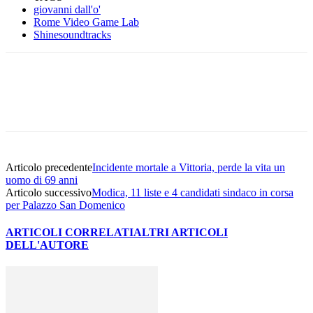
giovanni dall'o'
Rome Video Game Lab
Shinesoundtracks
Facebook
Twitter
Pinterest
WhatsApp
Articolo precedente
Incidente mortale a Vittoria, perde la vita un
uomo di 69 anni
Articolo successivo
Modica, 11 liste e 4 candidati sindaco in corsa
per Palazzo San Domenico
ARTICOLI CORRELATI
ALTRI ARTICOLI
DELL'AUTORE