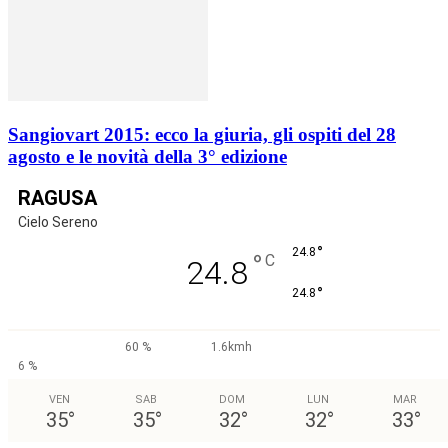
Sangiovart 2015: ecco la giuria, gli ospiti del 28
agosto e le novità della 3° edizione
RAGUSA
Cielo Sereno
°
24.8
°
C
24.8
°
24.8
60 %
1.6kmh
6 %
VEN
SAB
DOM
LUN
MAR
35
°
35
°
32
°
32
°
33
°