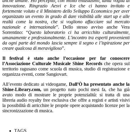
anche umane. Ho percepito, con molto entusiasmo, tanta voglia di
innovazione. Ringrazio Aesvi e Ice che ci hanno invitato e
fortemente voluto e il Ministero dello Sviluppo Economico per aver
organizzato un evento in grado di dare visibilità alle start up e alle
realtà come la nostra, che si vogliono affacciare sul mercato
nazionale e internazionale
”. Dello stesso avviso anche Vera
Sorrentino: “
Questo laboratorio ci ha arricchito culturalmente,
umanamente e professionalmente. L’incontro tra esperti provenienti
da ogni parte del mondo lascia sempre il segno e l’ispirazione per
creare qualcosa di meraviglioso
”.
Il festival è stato anche l’occasione per far conoscere
l’Associazione Culturale Musicale Shine Records
che opera sul
territorio ragusano come scuola di musica, studio di registrazione e
organizza eventi, come Sangiovart.
All’evento dedicato ai videogame,
Dall’Ò ha presentato anche la
Shine-Library.com,
un progetto nato pochi mesi fa, che ha già
avuto modo di mostrare le proprie potenzialità: si tratta di una
libreria audio royalty free esclusiva che offre a registi e artisti visivi
la possibilità di arricchire le proprie opere acquistando licenze per la
sincronizzazione di musica.
TAGS