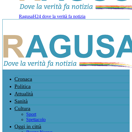
RagusaH24 dove la verità fa notizia
Cronaca
Politica
Attualità
Sanità
Cultura
Sport
Spettacolo
Oggi in città