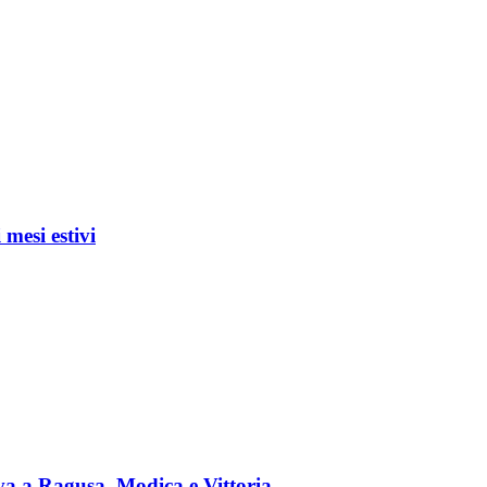
 mesi estivi
va a Ragusa, Modica e Vittoria