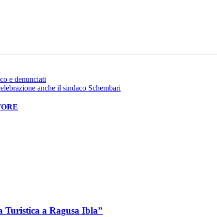
Pinterest
WhatsApp
cco e denunciati
celebrazione anche il sindaco Schembari
TORE
ca Turistica a Ragusa Ibla”