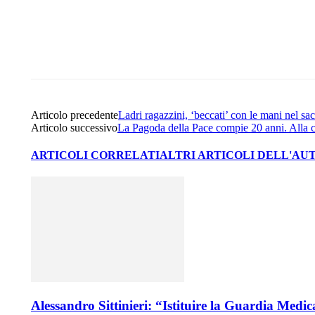
Share
Facebook
Twitter
Articolo precedente
Ladri ragazzini, ‘beccati’ con le mani nel sa
Articolo successivo
La Pagoda della Pace compie 20 anni. Alla 
ARTICOLI CORRELATI
ALTRI ARTICOLI DELL'AU
Alessandro Sittinieri: “Istituire la Guardia Medi