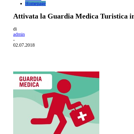
Homepage
Attivata la Guardia Medica Turistica in
di
admin
-
02.07.2018
Facebook
Twitter
Pinterest
WhatsA