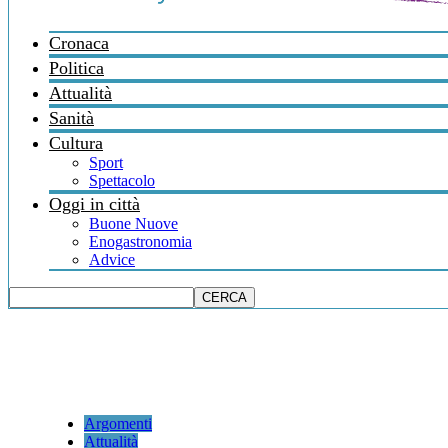
Cronaca
Politica
Attualità
Sanità
Cultura
Sport
Spettacolo
Oggi in città
Buone Nuove
Enogastronomia
Advice
Argomenti
Attualità