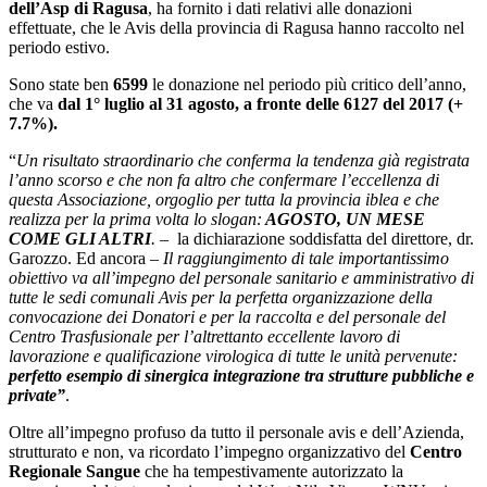
dell’Asp di Ragusa
, ha fornito i dati relativi alle donazioni
effettuate, che le Avis della provincia di Ragusa hanno raccolto nel
periodo estivo.
Sono state ben
6599
le donazione nel periodo più critico dell’anno,
che va
dal 1° luglio al 31 agosto, a
fronte delle 6127 del 2017 (+
7.7%).
“
Un risultato straordinario che conferma la tendenza già registrata
l’anno scorso e che non fa altro che confermare l’eccellenza di
questa Associazione, orgoglio per tutta la provincia iblea e che
realizza per la prima volta lo slogan:
AGOSTO, UN MESE
COME GLI ALTRI
. –
la dichiarazione soddisfatta del direttore, dr.
Garozzo. Ed ancora –
Il raggiungimento di tale importantissimo
obiettivo va all’impegno del
personale sanitario e amministrativo di
tutte le sedi comunali Avis per la perfetta organizzazione della
convocazione dei Donatori e per la raccolta e del personale del
Centro Trasfusionale per l’altrettanto eccellente lavoro di
lavorazione e qualificazione virologica di tutte le unità pervenute:
perfetto esempio di sinergica integrazione tra strutture pubbliche e
private”
.
Oltre all’impegno profuso da tutto il personale avis e dell’Azienda,
strutturato e non, va ricordato l’impegno organizzativo del
Centro
Regionale Sangue
che ha tempestivamente autorizzato la