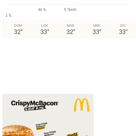
46 %
5.7kmh
2 %
DOM
LUN
MAR
MER
GIO
32
°
33
°
32
°
33
°
33
°