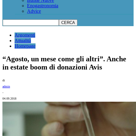
Buone Nuove
Enogastronomia
Advice
Argomenti
Attualità
Homepage
“Agosto, un mese come gli altri”. Anche
in estate boom di donazioni Avis
di
admin
-
04.09.2018