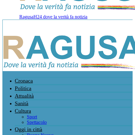
RagusaH24 dove la verità fa notizia
Cronaca
Politica
Attualità
Sanità
Cultura
Sport
Spettacolo
Oggi in città