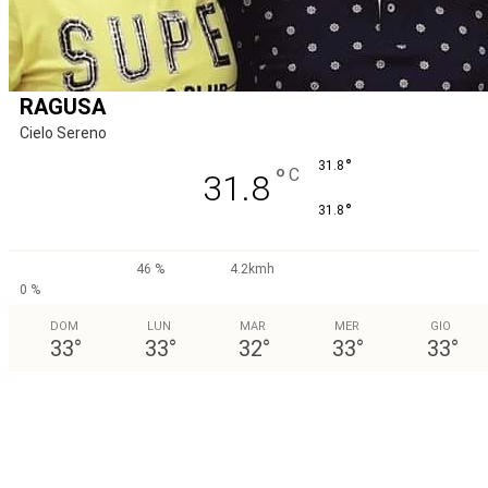
RAGUSA
Cielo Sereno
°
31.8
°
C
31.8
°
31.8
46 %
4.2kmh
0 %
DOM
LUN
MAR
MER
GIO
33
°
33
°
32
°
33
°
33
°