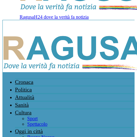
RagusaH24 dove la verità fa notizia
Cronaca
Politica
Attualità
Sanità
Cultura
Sport
Spettacolo
Oggi in città