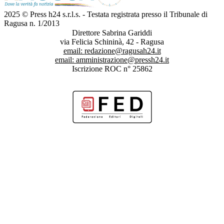
2025 © Press h24 s.r.l.s. - Testata registrata presso il Tribunale di
Ragusa n. 1/2013
Direttore Sabrina Gariddi
via Felicia Schininà, 42 - Ragusa
email:
redazione@ragusah24.it
email:
amministrazione@pressh24.it
Iscrizione ROC n° 25862