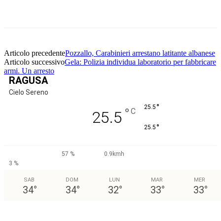
Facebook
Twitter
Pinterest
WhatsApp
Articolo precedente
Pozzallo, Carabinieri arrestano latitante albanese
Articolo successivo
Gela: Polizia individua laboratorio per fabbricare
armi. Un arresto
RAGUSA
Cielo Sereno
°
25.5
°
C
25.5
°
25.5
57 %
0.9kmh
3 %
SAB
DOM
LUN
MAR
MER
34
°
34
°
32
°
33
°
33
°