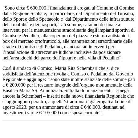
“Sono circa € 600.000 i finanziamenti erogati al Comune di Comiso
dalla Regione Sicilia e, in particolare, dal Dipartimento del Turismo,
dello Sport e dello Spettacolo e dal Dipartimento delle infrastrutture,
della mobilità e dei trasporti, Tali somme, saranno destinate a
interventi per la manutenzione straordinaria degli impianti sportivi di
Comiso e Pedalino, alla copertura del piazzale esterno antistante i
box del mercato ortofrutticolo, alle manutenzioni straordinarie delle
strade di Comiso e di Pedalino, e ancora, ad interventi per
l’installazione di attrezzature ludiche inclusive da posizionare
nell’area giochi del parco dell’Ippari e nella villa di Pedalino”.
Così il sindaco di Comiso, Maria Rita Schembari che si dice
soddisfatta dell’attenzione rivolta a Comiso e Pedalino dal Governo
Regionale e aggiunge: “sono state inoltre stanziate delle somme pari
a € 200.000 per il restauro integrale dell’organo monumentale della
Basilica Maria SS. Annunziata. Si tratta di finanziamenti – spiega
ancora la Schembari – inseriti nella nuova finanziaria Regionale che
si aggiungono peraltro, a quelli ‘straordinari’ già erogati alla fine di
agosto 2023, per un ammontare di circa € 648.000, destinati ad
investimenti vari e € 105.000 come spesa corrente”.