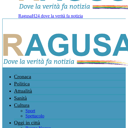
RagusaH24 dove la verità fa notizia
Cronaca
Politica
Attualità
Sanità
Cultura
Sport
Spettacolo
Oggi in città