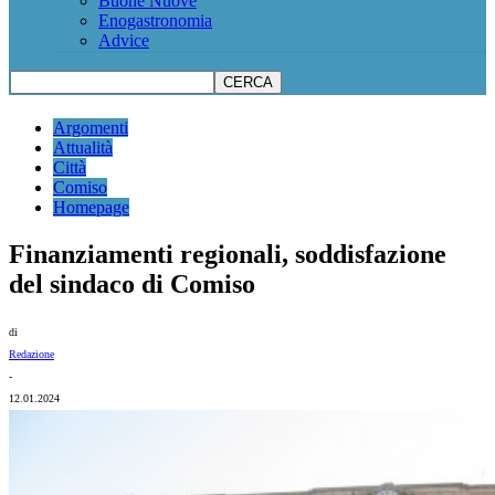
Buone Nuove
Enogastronomia
Advice
Argomenti
Attualità
Città
Comiso
Homepage
Finanziamenti regionali, soddisfazione
del sindaco di Comiso
di
Redazione
-
12.01.2024