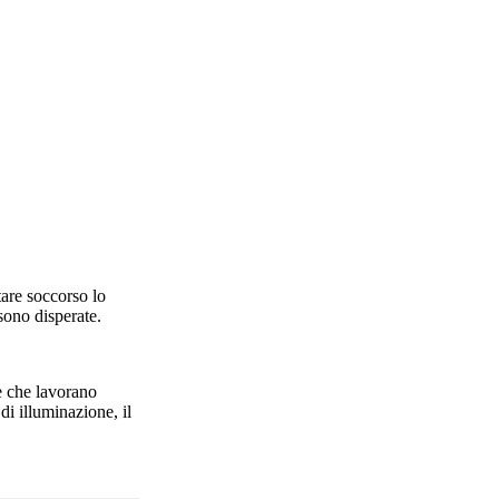
tare soccorso lo
sono disperate.
ne che lavorano
i illuminazione, il