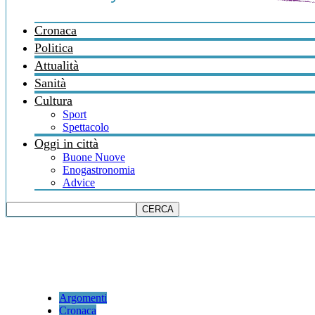
Cronaca
Politica
Attualità
Sanità
Cultura
Sport
Spettacolo
Oggi in città
Buone Nuove
Enogastronomia
Advice
Argomenti
Cronaca