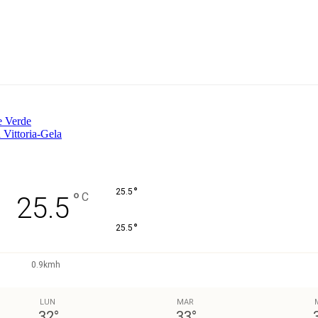
Pinterest
WhatsApp
re Verde
a Vittoria-Gela
°
25.5
°
C
25.5
°
25.5
0.9kmh
LUN
MAR
32
°
33
°