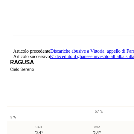
Share
Facebook
Twitter
Articolo precedente
Discariche abusive a Vittoria, appello di Fa
Articolo successivo
E’ deceduto il ghanese investito all’alba sull
RAGUSA
Cielo Sereno
57 %
3 %
SAB
DOM
34
°
34
°