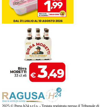
2025 © Press h24 s.r.l.s. - Testata registrata presso il Tribunale di