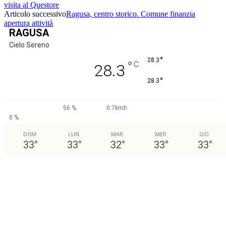
visita al Questore
Articolo successivo
Ragusa, centro storico. Comune finanzia
apertura attività
RAGUSA
Cielo Sereno
°
28.3
°
C
28.3
°
28.3
56 %
0.7kmh
0 %
DOM
LUN
MAR
MER
GIO
33
°
33
°
32
°
33
°
33
°