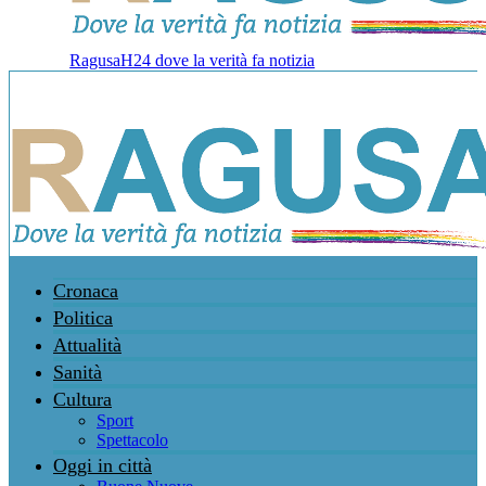
RagusaH24 dove la verità fa notizia
Cronaca
Politica
Attualità
Sanità
Cultura
Sport
Spettacolo
Oggi in città