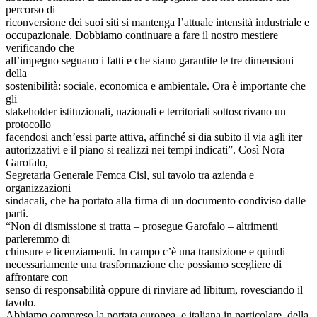
percorso di
riconversione dei suoi siti si mantenga l’attuale intensità industriale e
occupazionale. Dobbiamo continuare a fare il nostro mestiere
verificando che
all’impegno seguano i fatti e che siano garantite le tre dimensioni
della
sostenibilità: sociale, economica e ambientale. Ora è importante che
gli
stakeholder istituzionali, nazionali e territoriali sottoscrivano un
protocollo
facendosi anch’essi parte attiva, affinché si dia subito il via agli iter
autorizzativi e il piano si realizzi nei tempi indicati”. Così Nora
Garofalo,
Segretaria Generale Femca Cisl, sul tavolo tra azienda e
organizzazioni
sindacali, che ha portato alla firma di un documento condiviso dalle
parti.
“Non di dismissione si tratta – prosegue Garofalo – altrimenti
parleremmo di
chiusure e licenziamenti. In campo c’è una transizione e quindi
necessariamente una trasformazione che possiamo scegliere di
affrontare con
senso di responsabilità oppure di rinviare ad libitum, rovesciando il
tavolo.
Abbiamo compreso la portata europea, e italiana in particolare, della