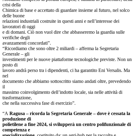
crisi della
Chimica di base e accettato di guardare insieme al futuro, nel solco
delle buone
relazioni industriali costruite in questi anni e nell’interesse dei
lavoratori di oggi
e di domani. Ciò non vuol dire che abbasseremo la guardia sulle
verifiche degli
avanzamenti concordati”.
“Ricordiamo che sono oltre 2 miliardi – afferma la Segretaria
Generale – gli
investimenti per le nuove piattaforme tecnologiche previste. Non un
posto di
lavoro andrà perso tra i dipendenti, ci ha garantito Eni Versalis. Ma
nel
documento che abbiamo sottoscritto siamo andati oltre, prevedendo
il
massimo coinvolgimento dell’indotto locale, sia nelle attività di
trasformazione,
che nella successiva fase di esercizio”.
“A
Ragusa – ricorda la Segretaria Generale – dove è cessata la
produzione di
polietilene a fine 2024, si svilupperà un centro polifunzionale di
competenza e
specializzazione,
costituito da: un agri-hub per la raccolta e