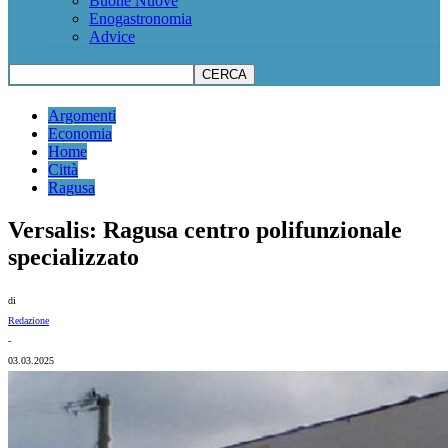
Buone Nuove
Enogastronomia
Advice
Argomenti
Economia
Home
Città
Ragusa
Versalis: Ragusa centro polifunzionale
specializzato
di
Redazione
-
03.03.2025