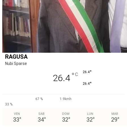
RAGUSA
Nubi Sparse
°
26.4
°
C
26.4
°
26.4
67 %
1.9kmh
33 %
VEN
SAB
DOM
LUN
MAR
33
°
34
°
32
°
32
°
29
°