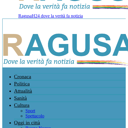
RagusaH24 dove la verità fa notizia
Cronaca
Politica
Attualità
Sanità
Cultura
Sport
Spettacolo
Oggi in città