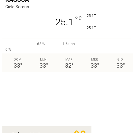
Cielo Sereno
°
25.1
°
C
25.1
°
25.1
62 %
1.6kmh
0 %
DOM
LUN
MAR
MER
GIO
33
°
33
°
32
°
33
°
33
°