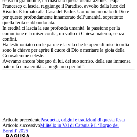
senso di gratitudine, ha rilasciato questa dichiarazione: “Papa
Francesco ci lascia, raggiunge il Paradiso, avvolto dalla luce del
Risorto. È tornato alla Casa del Padre. Uomo innamorato di Dio e
per questo profondamente innamorato dell’umanità, soprattutto
quella ferita e abbandonata.
In eredità ci lascia la sua profonda umanità, la passione per la
comunione e la misericordia, un volto di Chiesa materno, senza
confini.
Ha testimoniato con le parole e la vita che le opere di misericordia
sono la chiave per aprire il cuore di Dio e meritare la gioia della
Gerusalemme celeste.
Avevamo ancora bisogno di lui, del suo sorriso, della sua immensa
paternità e maternità… preghiamo per lui”.
Facebook
Twitter
Pinterest
WhatsApp
Articolo precedente
Pasquetta, origini e tradizioni di questa festa
Articolo successivo
Militello in Val di Catania è il ‘Borgo dei
Borghi’ 2025
RAGUSA