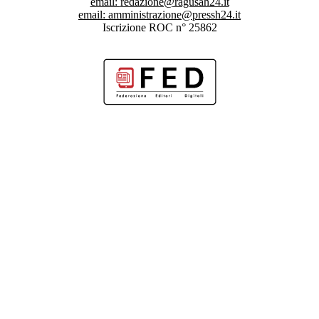
email:
redazione@ragusah24.it
email:
amministrazione@pressh24.it
Iscrizione ROC n° 25862