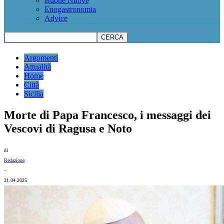
Buone Nuove
Enogastronomia
Advice
Argomenti
Attualità
Home
Città
Sicilia
Morte di Papa Francesco, i messaggi dei
Vescovi di Ragusa e Noto
di
Redazione
-
21.04.2025