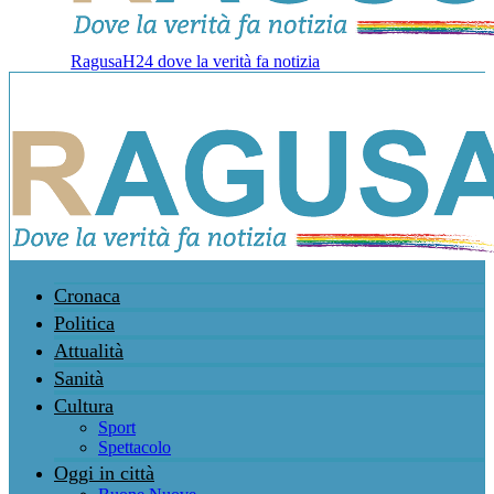
RagusaH24 dove la verità fa notizia
Cronaca
Politica
Attualità
Sanità
Cultura
Sport
Spettacolo
Oggi in città